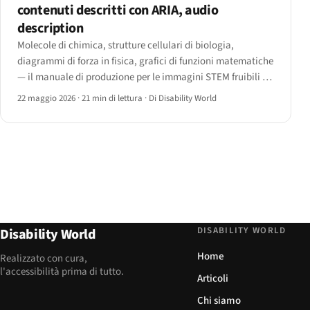
contenuti descritti con ARIA, audio
description
Molecole di chimica, strutture cellulari di biologia,
diagrammi di forza in fisica, grafici di funzioni matematiche
— il manuale di produzione per le immagini STEM fruibili da
screen reader, display braille aggiornabili e flussi di audio
22 maggio 2026
·
21 min di lettura
·
Di Disability World
description.
DISABILITY WORLD
Disability World
Home
Realizzato con cura,
l'accessibilità prima di tutto.
Articoli
Chi siamo