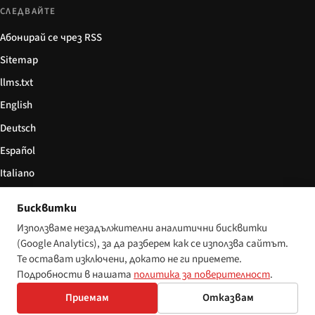
СЛЕДВАЙТЕ
Абонирай се чрез RSS
Sitemap
llms.txt
English
Deutsch
Español
Italiano
Български
Бисквитки
简体中文
Използваме незадължителни аналитични бисквитки
(Google Analytics), за да разберем как се използва сайтът.
Те остават изключени, докато не ги приемете.
Подробности в нашата
политика за поверителност
.
© 2026 Disability World. Всички права запазени.
Настройки за бисквитки
Приемам
Отказвам
English
Deutsch
Español
Italiano
Български
简体中文
Polski
Français
Nederlands
Език: