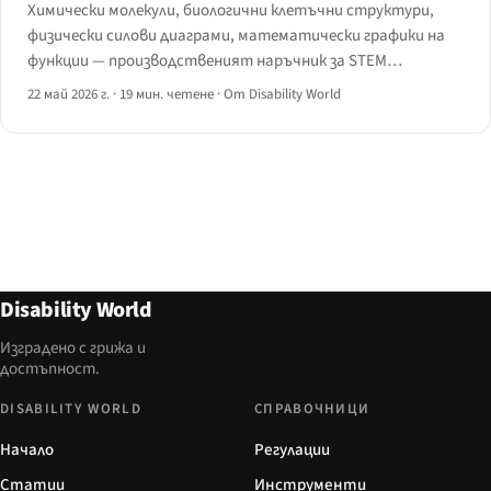
Химически молекули, биологични клетъчни структури,
физически силови диаграми, математически графики на
функции — производственият наръчник за STEM
изображения, които екранните четци, обновяемият
22 май 2026 г.
·
19 мин. четене
·
От Disability World
брайл и аудио-описателните потоци наистина могат да
консумират.
Disability World
Изградено с грижа и
достъпност.
DISABILITY WORLD
СПРАВОЧНИЦИ
Начало
Регулации
Статии
Инструменти