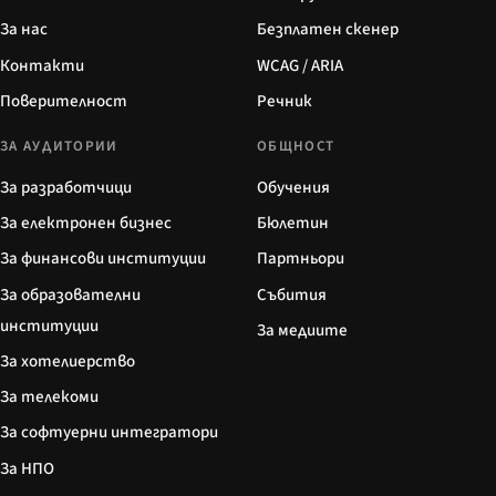
За нас
Безплатен скенер
Контакти
WCAG / ARIA
Поверителност
Речник
ЗА АУДИТОРИИ
ОБЩНОСТ
За разработчици
Обучения
За електронен бизнес
Бюлетин
За финансови институции
Партньори
За образователни
Събития
институции
За медиите
За хотелиерство
За телекоми
За софтуерни интегратори
За НПО