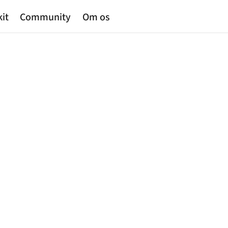
kit
Community
Om os