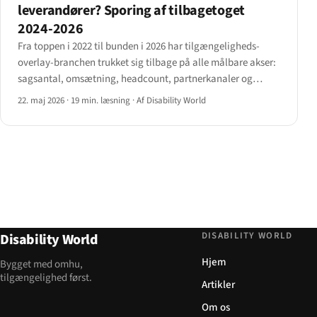
leverandører? Sporing af tilbagetoget
2024-2026
Fra toppen i 2022 til bunden i 2026 har tilgængeligheds-
overlay-branchen trukket sig tilbage på alle målbare akser:
sagsantal, omsætning, headcount, partnerkanaler og
regulatorisk legitimitet. Et dossier om de navngivne
22. maj 2026
·
19 min. læsning
·
Af Disability World
leverandører og de tal, der driver tilbagetoget.
DISABILITY WORLD
Disability World
Hjem
Bygget med omhu,
tilgængelighed først.
Artikler
Om os