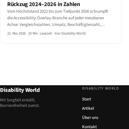
Rückzug 2024–2026 in Zahlen
Vom Höchststand 2022 bis zum Tiefpunkt 2026 schrumpft
die Accessibility-Overlay-Branche auf jeder messbaren
Achse: Vergleichszahlen, Umsatz, Beschäftigtenzahl,
Partnerkanäle und regulatorische Legitimität. Ein Dossier
22. Mai 2026
·
20 Min. Lesezeit
·
Von Disability World
der namentlich genannten Anbieter und der Kennzahlen
ihres Rückzugs.
DISABILITY WORLD
Disability World
Start
Mit Sorgfalt erstellt,
Barrierefreiheit zuerst.
Artikel
Über uns
Kontakt