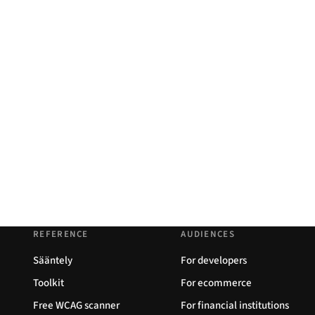
REFERENCE
AUDIENCES
Sääntely
For developers
Toolkit
For ecommerce
Free WCAG scanner
For financial institutions