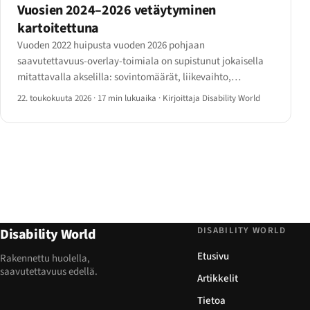
Vuosien 2024–2026 vetäytyminen
kartoitettuna
Vuoden 2022 huipusta vuoden 2026 pohjaan
saavutettavuus-overlay-toimiala on supistunut jokaisella
mitattavalla akselilla: sovintomäärät, liikevaihto,
henkilöstö, kumppanikanavat ja sääntelyasema. Dossier
22. toukokuuta 2026
·
17 min lukuaika
·
Kirjoittaja Disability World
nimetyistä toimittajista ja mittareista taustalla.
DISABILITY WORLD
Disability World
Etusivu
Rakennettu huolella,
saavutettavuus edellä.
Artikkelit
Tietoa