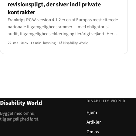
revisionspligt, der siver ind i private
kontrakter
Frankrigs RGAA version 4.1.2 er en af Europas mest citerede
nationale tilgængelighedsrammer — med obligatorisk
audit, tilgængelighedserklæring og flerårigt vejkort. Her er
det fulde billede for 2026.
22. maj 2026
·
13 min. læsning
·
Af Disability World
DISABILITY WORLD
Disability World
Hjem
Bygget med omhu,
tilgængelighed først.
Artikler
Om os