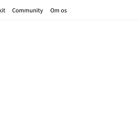
kit
Community
Om os