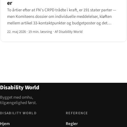
er
To årtier efter at FN's CRPD trådte i kraft, er 191 stater parter —
men Komiteens dossier om individuelle meddelelser, kløften
mellem artikel 33-kontaktpunkter og budgetposter og det
uensartede billede af valgfri protokols uptake fortæller en ujævn
22. maj 2026
·
19 min. læsning
·
Af Disability World
historie i 2026.
Disability World
Bygget med omhu,
tilgængelighed først.
DISABILITY WORLD
REFERENCE
Hjem
Regler