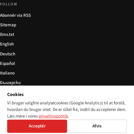
FOLLOW
Abonnér via RSS
Sitemap
llms.txt
English
Deutsch
Español
Italiano
Български
简体中文
Cookies
Vi bruger valgfrie analysecookies (Google Analytics) til at forstå,
hvordan du bruger sitet. De er slået fra, indtil du accepterer dem.
Læs mere i vores
privatlivspolitik
.
© 2026 Disability World. Alle rettigheder forbeholdes.
Cookie settings
Acceptér
Afvis
English
Deutsch
Español
Italiano
Български
简体中文
Polski
Français
Sprog: