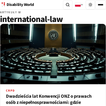
Disability World
ARTYKUŁY W
international-law
CRPD
Dwadzieścia lat Konwencji ONZ o prawach
osób z niepełnosprawnościami: gdzie