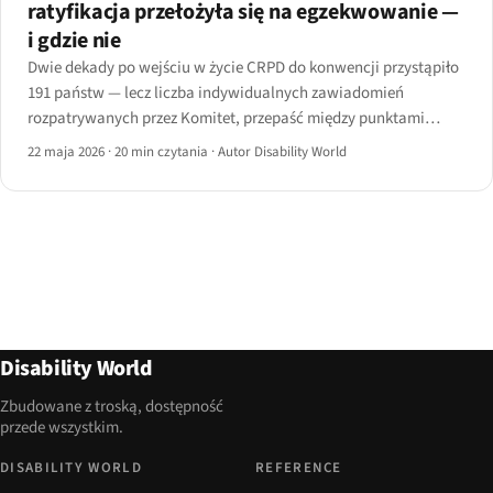
ratyfikacja przełożyła się na egzekwowanie —
i gdzie nie
Dwie dekady po wejściu w życie CRPD do konwencji przystąpiło
191 państw — lecz liczba indywidualnych zawiadomień
rozpatrywanych przez Komitet, przepaść między punktami
kontaktowymi art. 33 a liniami budżetowymi oraz nierówne
22 maja 2026
·
20 min czytania
·
Autor Disability World
przyjęcie Protokołu Fakultatywnego tworzą niejednoznaczny
obraz 2026 roku.
Disability World
Zbudowane z troską, dostępność
przede wszystkim.
DISABILITY WORLD
REFERENCE