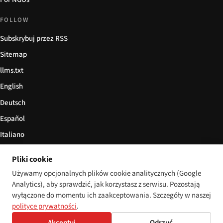
FOLLOW
Subskrybuj przez RSS
Sitemap
llms.txt
English
Deutsch
Español
Italiano
Български
Pliki cookie
简体中文
Używamy opcjonalnych plików cookie analitycznych (Google
Analytics), aby sprawdzić, jak korzystasz z serwisu. Pozostają
wyłączone do momentu ich zaakceptowania. Szczegóły w naszej
polityce prywatności
.
© 2026 Disability World. Wszelkie prawa zastrzeżone.
Cookie settings
Akceptuj
Odrzuć
English