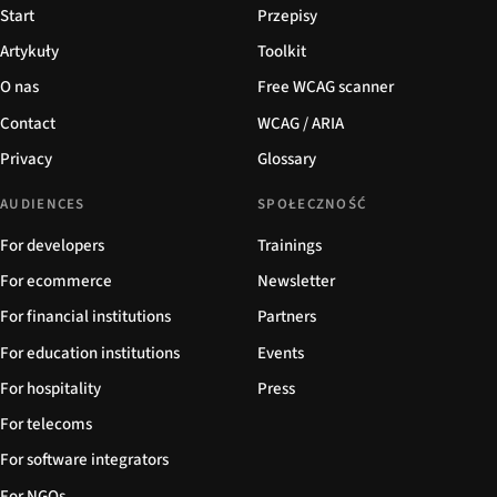
Start
Przepisy
Artykuły
Toolkit
O nas
Free WCAG scanner
Contact
WCAG / ARIA
Privacy
Glossary
AUDIENCES
SPOŁECZNOŚĆ
For developers
Trainings
For ecommerce
Newsletter
For financial institutions
Partners
For education institutions
Events
For hospitality
Press
For telecoms
For software integrators
For NGOs