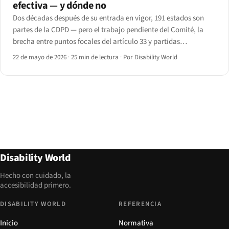
efectiva — y dónde no
Dos décadas después de su entrada en vigor, 191 estados son
partes de la CDPD — pero el trabajo pendiente del Comité, la
brecha entre puntos focales del artículo 33 y partidas
presupuestarias, y el desigual alcance del Protocolo Facultativo
22 de mayo de 2026
·
25 min de lectura
·
Por Disability World
revelan una historia asimétrica en 2026.
Disability World
Hecho con cuidado, la
accesibilidad primero.
DISABILITY WORLD
REFERENCIA
Inicio
Normativa