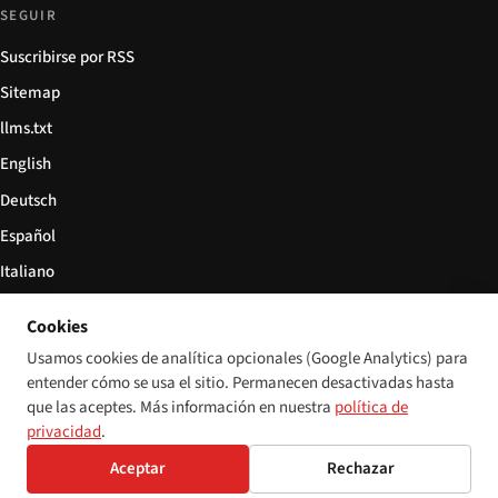
SEGUIR
Suscribirse por RSS
Sitemap
llms.txt
English
Deutsch
Español
Italiano
Български
Cookies
简体中文
Usamos cookies de analítica opcionales (Google Analytics) para
entender cómo se usa el sitio. Permanecen desactivadas hasta
que las aceptes. Más información en nuestra
política de
privacidad
.
© 2026 Disability World. Todos los derechos reservados.
Configuración de cookies
Aceptar
Rechazar
English
Deutsch
Español
Italiano
Български
简体中文
Polski
Français
Idioma: