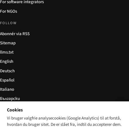
For software integrators
For NGOs
FOLLOW
Abonnér via RSS
Sitemap
llms.txt
English
Deutsch
Español
Italiano
Български
简体中文
Cookies
Vi bruger valgfrie analysecookies (Google Analytics) til at forstå,
hvordan du bruger sitet. De er slået fra, indtil du accepterer dem.