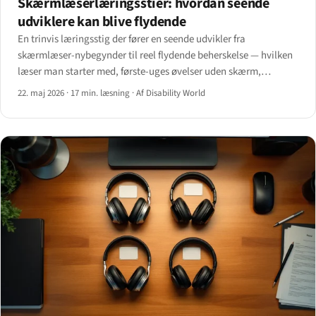
Skærmlæserlæringsstier: hvordan seende
udviklere kan blive flydende
En trinvis læringsstig der fører en seende udvikler fra
skærmlæser-nybegynder til reel flydende beherskelse — hvilken
læser man starter med, første-uges øvelser uden skærm,
udviklergenveje næsten ingen underviser i, og ærlige
22. maj 2026
·
17 min. læsning
·
Af Disability World
tidsestimater.