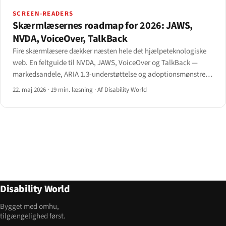
SCREEN-READERS
Skærmlæsernes roadmap for 2026: JAWS,
NVDA, VoiceOver, TalkBack
Fire skærmlæsere dækker næsten hele det hjælpeteknologiske
web. En feltguide til NVDA, JAWS, VoiceOver og TalkBack —
markedsandele, ARIA 1.3-understøttelse og adoptionsmønstre
for 2026.
22. maj 2026
·
19 min. læsning
·
Af Disability World
Disability World
Bygget med omhu,
tilgængelighed først.