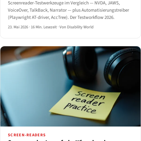
Screenreader-Testwerkzeuge im Vergleich — NVDA, JAWS,
VoiceOver, TalkBack, Narrator — plus Automatisierungstreiber
(Playwright AT-driver, AccTree). Der Testworkflow 2026.
23. Mai 2026
·
16 Min. Lesezeit
·
Von Disability World
SCREEN-READERS