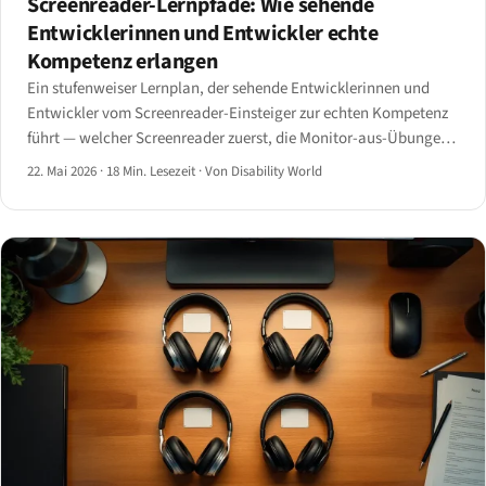
Screenreader-Lernpfade: Wie sehende
Entwicklerinnen und Entwickler echte
Kompetenz erlangen
Ein stufenweiser Lernplan, der sehende Entwicklerinnen und
Entwickler vom Screenreader-Einsteiger zur echten Kompetenz
führt — welcher Screenreader zuerst, die Monitor-aus-Übungen
der ersten Woche, die kaum gelehrten Entwickler-Shortcuts und
22. Mai 2026
·
18 Min. Lesezeit
·
Von Disability World
ehrliche Benchmarks für die Zeit bis zur Kompetenz.