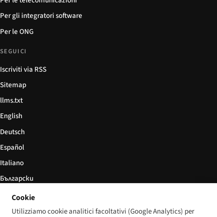
Per le telecomunicazioni
Per gli integratori software
Per le ONG
SEGUICI
Iscriviti via RSS
Sitemap
llms.txt
English
Deutsch
Español
Italiano
Български
简体中文
Cookie
Utilizziamo cookie analitici facoltativi (Google Analytics) per