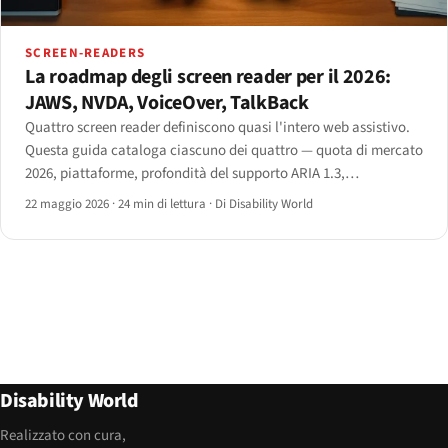
SCREEN-READERS
La roadmap degli screen reader per il 2026:
JAWS, NVDA, VoiceOver, TalkBack
Quattro screen reader definiscono quasi l'intero web assistivo.
Questa guida cataloga ciascuno dei quattro — quota di mercato
2026, piattaforme, profondità del supporto ARIA 1.3,
caratteristiche distintive, limiti noti e modelli di adozione — più
22 maggio 2026
·
24 min di lettura
·
Di Disability World
un mini-exhibit per Narrator, ChromeVox e Orca.
Disability World
Realizzato con cura,