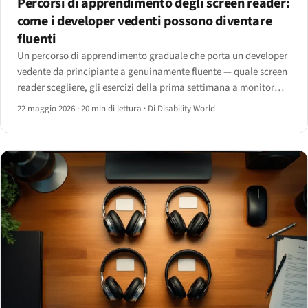
Percorsi di apprendimento degli screen reader:
come i developer vedenti possono diventare
fluenti
Un percorso di apprendimento graduale che porta un developer
vedente da principiante a genuinamente fluente — quale screen
reader scegliere, gli esercizi della prima settimana a monitor
spento e le scorciatoie da developer che quasi nessuno insegna.
22 maggio 2026
·
20 min di lettura
·
Di Disability World