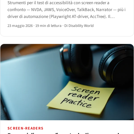
Strumenti per il test di accessibilità con screen reader a
confronto — NVDA, JAWS, VoiceOver, TalkBack, Narrator — più i
driver di automazione (Playwright AT-driver, AccTree). Il
workflow di test nel 2026.
23 maggio 2026
·
19 min di lettura
·
Di Disability World
SCREEN-READERS