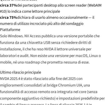
circa 37%
dei partecipanti desktop allo screen reader (WebAIM
#10) lo indica come lettore principale
circa 75%
dichiara di usarlo almeno occasionalmente — il
numero di utilizzo incrociato più alto del sondaggio
Piattaforme
Solo Windows. NV Access pubblica una versione portabile che
funziona da una chiavetta USB senza richiedere diritti di
installazione, il che ha reso NVDA il lettore universale per
laboratori e audit. Non esiste una versione per macOS, Linux o
mobile, né una roadmap che prometta nessuna di esse.
Ultimo rilascio principale
NVDA 2025.4 è stato rilasciato alla fine del 2025 con
miglioramenti consolidati al bridge Chromium UIA, una
funzionalità di accesso remoto ora integrata nel core (senza
componente aggiuntivo richiesto) e impostazioni predefinite per
il cambio di lingua espanse. La linea di rilascio 2026.1 è in