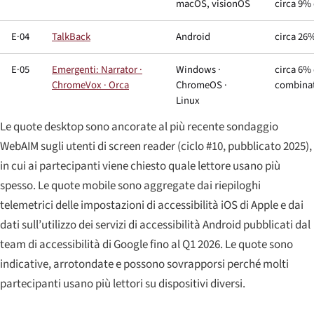
macOS, visionOS
circa 9%
E·04
TalkBack
Android
circa 26
E·05
Emergenti: Narrator ·
Windows ·
circa 6%
ChromeVox · Orca
ChromeOS ·
combinat
Linux
Le quote desktop sono ancorate al più recente sondaggio
WebAIM sugli utenti di screen reader (ciclo #10, pubblicato 2025),
in cui ai partecipanti viene chiesto quale lettore usano più
spesso. Le quote mobile sono aggregate dai riepiloghi
telemetrici delle impostazioni di accessibilità iOS di Apple e dai
dati sull’utilizzo dei servizi di accessibilità Android pubblicati dal
team di accessibilità di Google fino al Q1 2026. Le quote sono
indicative, arrotondate e possono sovrapporsi perché molti
partecipanti usano più lettori su dispositivi diversi.