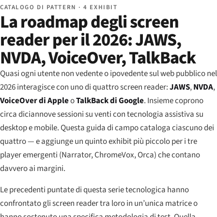
CATALOGO DI PATTERN · 4 EXHIBIT
La roadmap degli screen
reader per il 2026: JAWS,
NVDA, VoiceOver, TalkBack
Quasi ogni utente non vedente o ipovedente sul web pubblico nel
2026 interagisce con uno di quattro screen reader:
JAWS
,
NVDA
,
VoiceOver di Apple
o
TalkBack di Google
. Insieme coprono
circa diciannove sessioni su venti con tecnologia assistiva su
desktop e mobile. Questa guida di campo cataloga ciascuno dei
quattro — e aggiunge un quinto exhibit più piccolo per i tre
player emergenti (Narrator, ChromeVox, Orca) che contano
davvero ai margini.
Le precedenti puntate di questa serie tecnologica hanno
confrontato gli screen reader tra loro in un’unica matrice o
hanno sostenuto una specifica metodologia di test. Quella