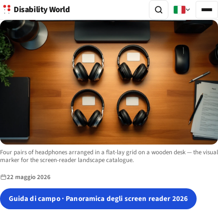
Disability World
Image description:
Four pairs of headphones arranged in a flat-lay grid on a wooden desk — the visual
marker for the screen-reader landscape catalogue.
22 maggio 2026
Guida di campo · Panoramica degli screen reader 2026