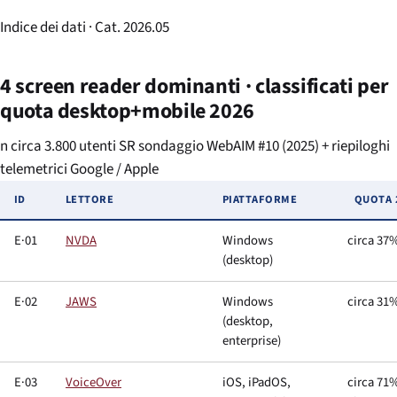
Indice dei dati · Cat. 2026.05
4 screen reader dominanti · classificati per
quota desktop+mobile 2026
n circa 3.800 utenti SR sondaggio WebAIM #10 (2025) + riepiloghi
telemetrici Google / Apple
ID
LETTORE
PIATTAFORME
QUOTA 
E·01
NVDA
Windows
circa 37
(desktop)
E·02
JAWS
Windows
circa 31
(desktop,
enterprise)
E·03
VoiceOver
iOS, iPadOS,
circa 71%