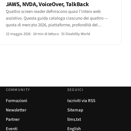
JAWS, NVDA, VoiceOver, TalkBack
Quattro screen reader definiscono quasi l'intero web
assistivo. Questa guida cataloga ciascuno dei quattro —
quota di mercato 2026, piattaforme, profondità del
supporto ARIA 1.3, caratteristiche distintive, limiti noti e
22 maggio 2026
·
24 min di lettura
·
Di Disability World
modelli di adozione — più un mini-exhibit per Narrator,
ChromeVox e Orca.
COMMUNITY
SEGUICI
Formazioni
Iscriviti via RSS
Newsletter
Sitemap
Partner
llms.txt
Eventi
English