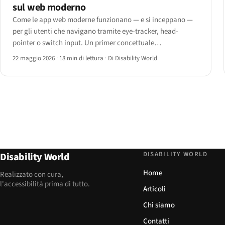
sul web moderno
Come le app web moderne funzionano — e si inceppano —
per gli utenti che navigano tramite eye-tracker, head-
pointer o switch input. Un primer concettuale
sull'hardware, i criteri WCAG pertinenti e i design pattern
22 maggio 2026
·
18 min di lettura
·
Di Disability World
che resistono all'input su asse singolo.
DISABILITY WORLD
Disability World
Home
Realizzato con cura,
l'accessibilità prima di tutto.
Articoli
Chi siamo
Contatti