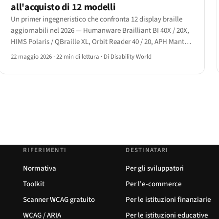
all'acquisto di 12 modelli
Un primer ingegneristico che confronta 12 display braille
aggiornabili nel 2026 — Humanware Brailliant BI 40X / 20X,
HIMS Polaris / QBraille XL, Orbit Reader 40 / 20, APH Mantis
Q40 / Chameleon 20 e Dot Pad — con matrice delle
22 maggio 2026
·
22 min di lettura
·
Di Disability World
funzionalità e le tre scelte principali.
RIFERIMENTI
DESTINATARI
Normativa
Per gli sviluppatori
Toolkit
Per l'e-commerce
Scanner WCAG gratuito
Per le istituzioni finanziarie
WCAG / ARIA
Per le istituzioni educative