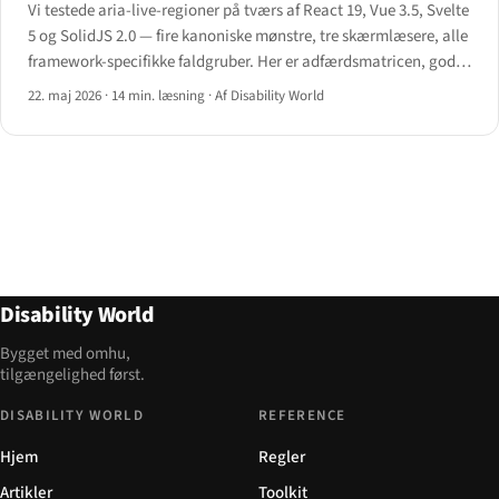
Vi testede aria-live-regioner på tværs af React 19, Vue 3.5, Svelte
5 og SolidJS 2.0 — fire kanoniske mønstre, tre skærmlæsere, alle
framework-specifikke faldgruber. Her er adfærdsmatricen, god-
vs-dårlig kode og spillebogen.
22. maj 2026
·
14 min. læsning
·
Af Disability World
Disability World
Bygget med omhu,
tilgængelighed først.
DISABILITY WORLD
REFERENCE
Hjem
Regler
Artikler
Toolkit