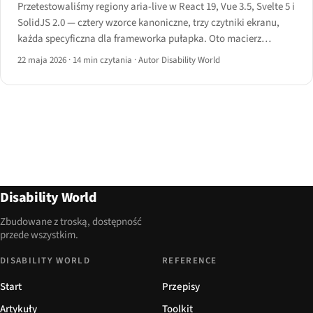
Przetestowaliśmy regiony aria-live w React 19, Vue 3.5, Svelte 5 i
SolidJS 2.0 — cztery wzorce kanoniczne, trzy czytniki ekranu,
każda specyficzna dla frameworka pułapka. Oto macierz
zachowań, kod dobry i zły oraz instrukcja postępowania.
22 maja 2026
·
14 min czytania
·
Autor Disability World
Disability World
Zbudowane z troską, dostępność
przede wszystkim.
DISABILITY WORLD
REFERENCE
Start
Przepisy
Artykuły
Toolkit