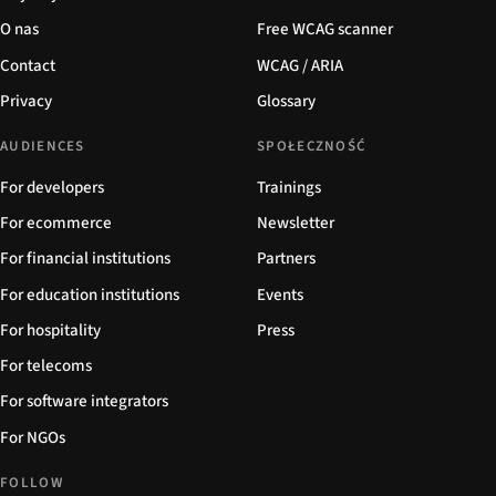
O nas
Free WCAG scanner
Contact
WCAG / ARIA
Privacy
Glossary
AUDIENCES
SPOŁECZNOŚĆ
For developers
Trainings
For ecommerce
Newsletter
For financial institutions
Partners
For education institutions
Events
For hospitality
Press
For telecoms
For software integrators
For NGOs
FOLLOW