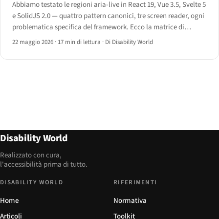
Abbiamo testato le regioni aria-live in React 19, Vue 3.5, Svelte 5
e SolidJS 2.0 — quattro pattern canonici, tre screen reader, ogni
problematica specifica del framework. Ecco la matrice di
comportamento, il codice corretto e quello errato, e il manuale
22 maggio 2026
·
17 min di lettura
·
Di Disability World
operativo.
Disability World
Realizzato con cura,
l'accessibilità prima di tutto.
DISABILITY WORLD
RIFERIMENTI
Home
Normativa
Articoli
Toolkit