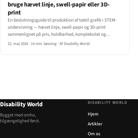
bruge hævet linje, swell-papir eller 3D-
print
En beslutningsguide til produktion af taktil grafik i STEM-
undervisning — hævet linje, swell-papir og 3D-print
sammenlignet på pris, holdbarhed, kompleksitet og
klasserumsflow med et fag-for-fag beslutningstræ.
22. maj 2026
·
14 min. læsning
·
Af Disability World
DISABILITY WORLD
Disability World
Hjem
Bygget med omhu,
tilgængelighed først.
Artikler
Om os