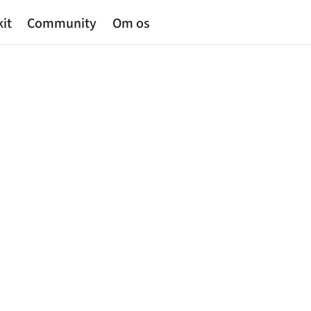
kit
Community
Om os