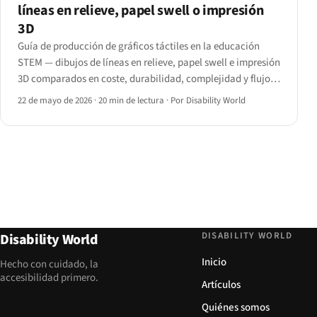
líneas en relieve, papel swell o impresión
3D
Guía de producción de gráficos táctiles en la educación
STEM — dibujos de líneas en relieve, papel swell e impresión
3D comparados en coste, durabilidad, complejidad y flujo
de trabajo en el aula, con un árbol de decisión por materia.
22 de mayo de 2026
·
20 min de lectura
·
Por Disability World
DISABILITY WORLD
Disability World
Inicio
Hecho con cuidado, la
accesibilidad primero.
Artículos
Quiénes somos