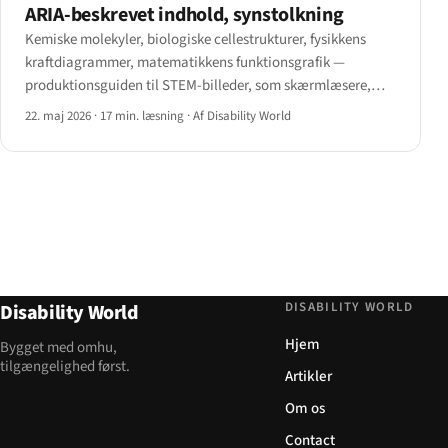
ARIA-beskrevet indhold, synstolkning
Kemiske molekyler, biologiske cellestrukturer, fysikkens
kraftdiagrammer, matematikkens funktionsgrafik —
produktionsguiden til STEM-billeder, som skærmlæsere,
punktskrift og synstolkningsstrømme faktisk kan anvende.
22. maj 2026
·
17 min. læsning
·
Af Disability World
DISABILITY WORLD
Disability World
Hjem
Bygget med omhu,
tilgængelighed først.
Artikler
Om os
Contact