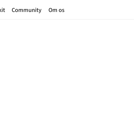
kit
Community
Om os