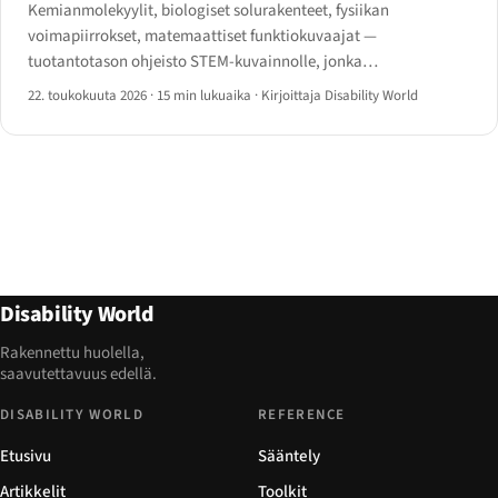
Kemianmolekyylit, biologiset solurakenteet, fysiikan
voimapiirrokset, matemaattiset funktiokuvaajat —
tuotantotason ohjeisto STEM-kuvainnolle, jonka
ruudunlukuohjelmat, pistenäytöt ja kuvailutulkkausvirrat
22. toukokuuta 2026
·
15 min lukuaika
·
Kirjoittaja Disability World
voivat aidosti käyttää.
Disability World
Rakennettu huolella,
saavutettavuus edellä.
DISABILITY WORLD
REFERENCE
Etusivu
Sääntely
Artikkelit
Toolkit