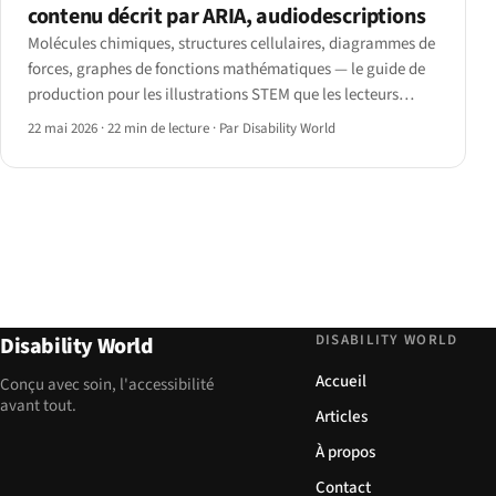
contenu décrit par ARIA, audiodescriptions
Molécules chimiques, structures cellulaires, diagrammes de
forces, graphes de fonctions mathématiques — le guide de
production pour les illustrations STEM que les lecteurs
d'écran, le braille actualisable et les flux d'audiodescription
22 mai 2026
·
22 min de lecture
·
Par Disability World
peuvent réellement exploiter.
DISABILITY WORLD
Disability World
Accueil
Conçu avec soin, l'accessibilité
avant tout.
Articles
À propos
Contact