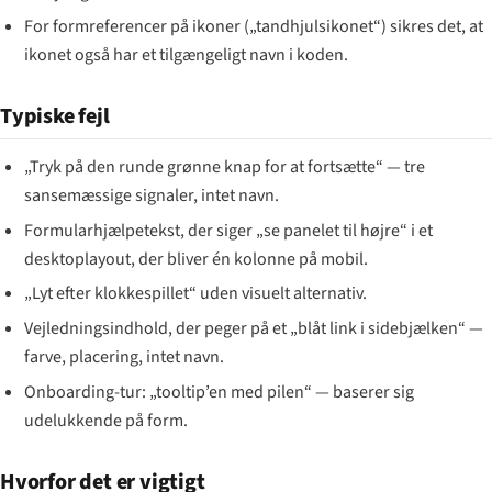
For formreferencer på ikoner („tandhjulsikonet“) sikres det, at
ikonet også har et tilgængeligt navn i koden.
Typiske fejl
„Tryk på den runde grønne knap for at fortsætte“ — tre
sansemæssige signaler, intet navn.
Formularhjælpetekst, der siger „se panelet til højre“ i et
desktoplayout, der bliver én kolonne på mobil.
„Lyt efter klokkespillet“ uden visuelt alternativ.
Vejledningsindhold, der peger på et „blåt link i sidebjælken“ —
farve, placering, intet navn.
Onboarding-tur: „tooltip’en med pilen“ — baserer sig
udelukkende på form.
Hvorfor det er vigtigt