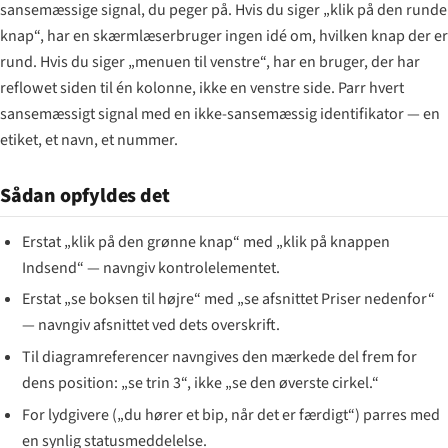
sansemæssige signal, du peger på. Hvis du siger „klik på den runde
knap“, har en skærmlæserbruger ingen idé om, hvilken knap der er
rund. Hvis du siger „menuen til venstre“, har en bruger, der har
reflowet siden til én kolonne, ikke en venstre side. Parr hvert
sansemæssigt signal med en ikke-sansemæssig identifikator — en
etiket, et navn, et nummer.
Sådan opfyldes det
Erstat „klik på den grønne knap“ med „klik på knappen
Indsend“ — navngiv kontrolelementet.
Erstat „se boksen til højre“ med „se afsnittet Priser nedenfor“
— navngiv afsnittet ved dets overskrift.
Til diagramreferencer navngives den mærkede del frem for
dens position: „se trin 3“, ikke „se den øverste cirkel.“
For lydgivere („du hører et bip, når det er færdigt“) parres med
en synlig statusmeddelelse.