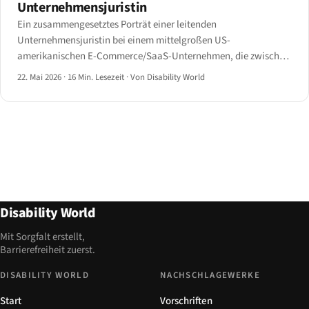
Unternehmensjuristin
Ein zusammengesetztes Porträt einer leitenden
Unternehmensjuristin bei einem mittelgroßen US-
amerikanischen E-Commerce/SaaS-Unternehmen, die zwischen
2024 und 2026 mehr als 50 ADA-Web-
22. Mai 2026
·
16 Min. Lesezeit
·
Von Disability World
Barrierefreiheitsforderungsbriefe bearbeitet hat — das Muster
der Klägerseite und das frühe Vergleichsfenster.
Disability World
Mit Sorgfalt erstellt,
Barrierefreiheit zuerst.
DISABILITY WORLD
NACHSCHLAGEWERKE
Start
Vorschriften