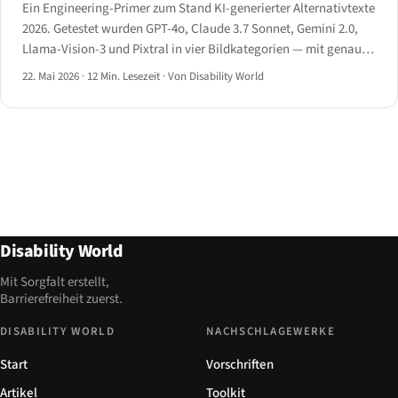
Ein Engineering-Primer zum Stand KI-generierter Alternativtexte
2026. Getestet wurden GPT-4o, Claude 3.7 Sonnet, Gemini 2.0,
Llama-Vision-3 und Pixtral in vier Bildkategorien — mit genauen
Ergebnissen, wo die Technologie liefert und wo sie noch
22. Mai 2026
·
12 Min. Lesezeit
·
Von Disability World
halluziniert.
Disability World
Mit Sorgfalt erstellt,
Barrierefreiheit zuerst.
DISABILITY WORLD
NACHSCHLAGEWERKE
Start
Vorschriften
Artikel
Toolkit