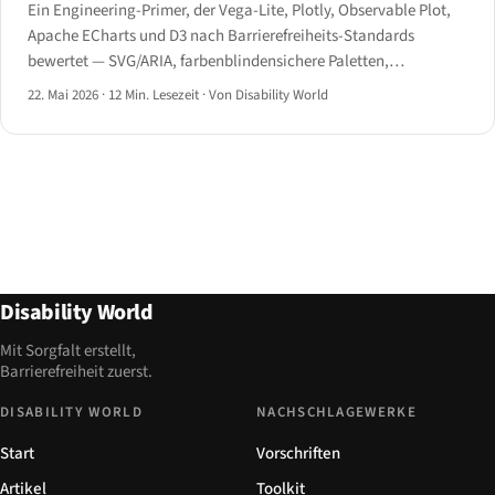
Ein Engineering-Primer, der Vega-Lite, Plotly, Observable Plot,
Apache ECharts und D3 nach Barrierefreiheits-Standards
bewertet — SVG/ARIA, farbenblindensichere Paletten,
tastaturnavigierbare Datenpunkte und Screenreader-Hierarchie
22. Mai 2026
·
12 Min. Lesezeit
·
Von Disability World
— mit konkreten Empfehlungen nach Anwendungsfall.
Disability World
Mit Sorgfalt erstellt,
Barrierefreiheit zuerst.
DISABILITY WORLD
NACHSCHLAGEWERKE
Start
Vorschriften
Artikel
Toolkit