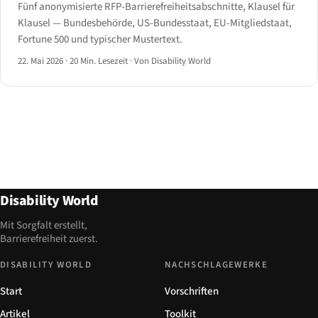
Fünf anonymisierte RFP-Barrierefreiheitsabschnitte, Klausel für
Klausel — Bundesbehörde, US-Bundesstaat, EU-Mitgliedstaat,
Fortune 500 und typischer Mustertext.
22. Mai 2026
·
20 Min. Lesezeit
·
Von Disability World
Disability World
Mit Sorgfalt erstellt,
Barrierefreiheit zuerst.
DISABILITY WORLD
NACHSCHLAGEWERKE
Start
Vorschriften
Artikel
Toolkit