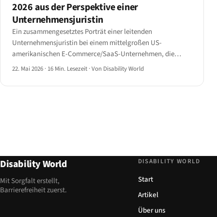
2026 aus der Perspektive einer
Unternehmensjuristin
Ein zusammengesetztes Porträt einer leitenden
Unternehmensjuristin bei einem mittelgroßen US-
amerikanischen E-Commerce/SaaS-Unternehmen, die
zwischen 2024 und 2026 mehr als 50 ADA-Web-
22. Mai 2026
·
16 Min. Lesezeit
·
Von Disability World
Barrierefreiheitsforderungsbriefe bearbeitet hat — das
Muster der Klägerseite und das frühe Vergleichsfenster.
DISABILITY WORLD
Disability World
Start
Mit Sorgfalt erstellt,
Barrierefreiheit zuerst.
Artikel
Über uns