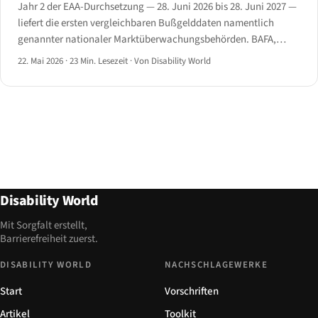
Jahr 2 der EAA-Durchsetzung — 28. Juni 2026 bis 28. Juni 2027 —
liefert die ersten vergleichbaren Bußgelddaten namentlich
genannter nationaler Marktüberwachungsbehörden. BAFA,
AEPD, ARCOM, AgID, Tarbijakaitseamet, Agentschap Telecom
22. Mai 2026
·
23 Min. Lesezeit
·
Von Disability World
und das neu gegründete belgische AIBE veröffentlichen
Maßnahmen.
Disability World
Mit Sorgfalt erstellt,
Barrierefreiheit zuerst.
DISABILITY WORLD
NACHSCHLAGEWERKE
Start
Vorschriften
Artikel
Toolkit