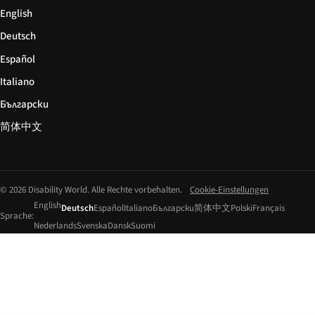
English
Deutsch
Español
Italiano
Български
简体中文
© 2026 Disability World. Alle Rechte vorbehalten.
Cookie-Einstellungen
English
Deutsch
Español
Italiano
Български
简体中文
Polski
Français
Sprache:
Nederlands
Svenska
Dansk
Suomi