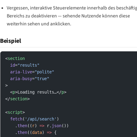
Vergessen, interaktive Steuerelemente innerhalb des beschäfti
Bereichs zu deaktivieren — sehende Nutzende können diese
weiterhin sehen und anklicken.
Beispiel
<
section
  id
=
"results"
  aria-live
=
"polite"
  aria-busy
=
"true"
>
  <
p
>Loading results…</
p
>
</
section
>
<
script
>
  fetch
(
'/api/search'
)
    .
then
((
r
) 
=>
 r.
json
())
    .
then
((
data
) 
=>
 {