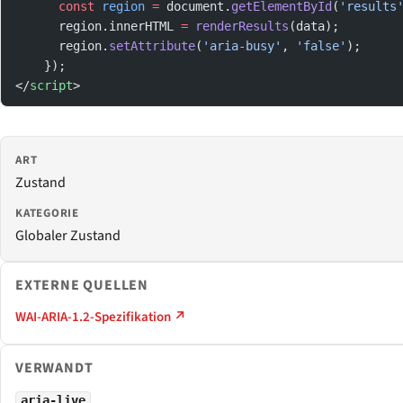
      const
 region
 =
 document.
getElementById
(
'results
      region.innerHTML 
=
 renderResults
(data);
      region.
setAttribute
(
'aria-busy'
, 
'false'
);
    });
</
script
>
ART
Zustand
KATEGORIE
Globaler Zustand
EXTERNE QUELLEN
WAI-ARIA-1.2-Spezifikation ↗
VERWANDT
aria-live