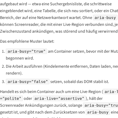
aufgebaut wird — etwa eine Suchergebnisliste, die schrittweise
eingeblendet wird, eine Tabelle, die sich neu sortiert, oder ein Chat
Bereich, der auf eine Netzwerkantwort wartet. Ohne
aria-busy
können Screenreader, die mit einer Live-Region verbunden sind, j
Zwischenzustand ankündigen, was störend und häufig verwirrend 
Das empfohlene Muster lautet:
am Container setzen,
bevor
mit der Mut
aria-busy="true"
begonnen wird.
Die Arbeit ausführen (Kindelemente entfernen, Daten laden, ne
rendern).
setzen, sobald das DOM stabil ist.
aria-busy="false"
Handelt es sich beim Container auch um eine Live-Region (
aria-
oder
), hält der
="polite"
aria-live="assertive"
Screenreader Ankündigungen zurück, solange
aria-busy="tru
gesetzt ist, und gibt nach dem Zurücksetzen von
ein
aria-busy