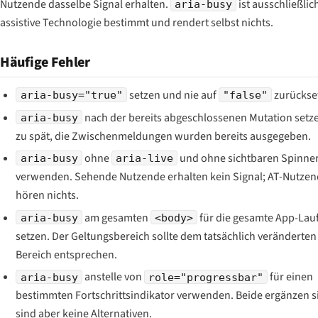
Nutzende dasselbe Signal erhalten.
ist ausschließlic
aria-busy
assistive Technologie bestimmt und rendert selbst nichts.
Häufige Fehler
setzen und nie auf
zurückse
aria-busy="true"
"false"
nach
der bereits abgeschlossenen Mutation setz
aria-busy
zu spät, die Zwischenmeldungen wurden bereits ausgegeben.
ohne
und ohne sichtbaren Spinne
aria-busy
aria-live
verwenden. Sehende Nutzende erhalten kein Signal; AT-Nutze
hören nichts.
am gesamten
für die gesamte App-Lauf
aria-busy
<body>
setzen. Der Geltungsbereich sollte dem tatsächlich veränderten
Bereich entsprechen.
anstelle von
für einen
aria-busy
role="progressbar"
bestimmten Fortschrittsindikator verwenden. Beide ergänzen s
sind aber keine Alternativen.