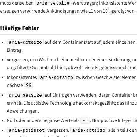
muss denselben
-Wert tragen; inkonsistente We
aria-setsize
erzeugen verwirrende Ankündigungen wie „1 von 10“, gefolgt von „
Häufige Fehler
auf dem Container statt auf jedem einzelnen Ei
aria-setsize
Eintrag.
Vergessen, den Wert nach einem Filter oder einer Sortierung zu 
ungefilterte Gesamtzahl hört, obwohl viele Ergebnisse nicht me
Inkonsistentes
zwischen Geschwisterelemente
aria-setsize
nächste
.
99
auf Einträgen verwenden, deren Container be
aria-setsize
enthält. Die assistive Technologie hat korrekt gezählt; das Hinz
Abweichungen.
Null oder andere negative Werte als
. Nur positive Integer 
-1
vergessen.
allein teilt de
aria-posinset
aria-setsize