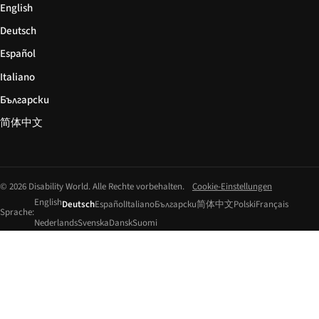
English
Deutsch
Español
Italiano
Български
简体中文
© 2026 Disability World. Alle Rechte vorbehalten.
Cookie-Einstellungen
English
Deutsch
Español
Italiano
Български
简体中文
Polski
Français
Sprache:
Nederlands
Svenska
Dansk
Suomi