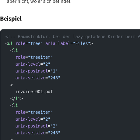
aber nicht, wo er sich befindet.
Beispiel
<!-- Baumstruktur, bei der lazy-geladene Kinder beim 
<
ul
 role
=
"tree"
 aria-label
=
"Files"
>
  <
li
    role
=
"treeitem"
    aria-level
=
"2"
    aria-posinset
=
"1"
    aria-setsize
=
"248"
  >
    invoice-001.pdf
  </
li
>
  <
li
    role
=
"treeitem"
    aria-level
=
"2"
    aria-posinset
=
"2"
    aria-setsize
=
"248"
  >