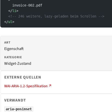
    invoice-002.pdf
  </
li
>
  <!-- 246 weitere, lazy-geladen beim Scrollen -->
</
ul
>
ART
Eigenschaft
KATEGORIE
Widget-Zustand
EXTERNE QUELLEN
WAI-ARIA-1.2-Spezifikation ↗
VERWANDT
aria-posinset