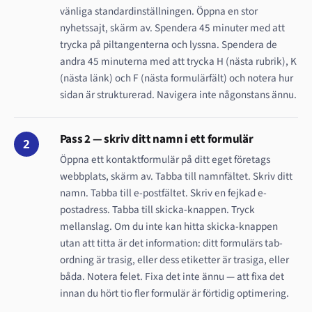
vänliga standardinställningen. Öppna en stor
nyhetssajt, skärm av. Spendera 45 minuter med att
trycka på piltangenterna och lyssna. Spendera de
andra 45 minuterna med att trycka H (nästa rubrik), K
(nästa länk) och F (nästa formulärfält) och notera hur
sidan är strukturerad. Navigera inte någonstans ännu.
Pass 2 — skriv ditt namn i ett formulär
2
Öppna ett kontaktformulär på ditt eget företags
webbplats, skärm av. Tabba till namnfältet. Skriv ditt
namn. Tabba till e-postfältet. Skriv en fejkad e-
postadress. Tabba till skicka-knappen. Tryck
mellanslag. Om du inte kan hitta skicka-knappen
utan att titta är det information: ditt formulärs tab-
ordning är trasig, eller dess etiketter är trasiga, eller
båda. Notera felet. Fixa det inte ännu — att fixa det
innan du hört tio fler formulär är förtidig optimering.