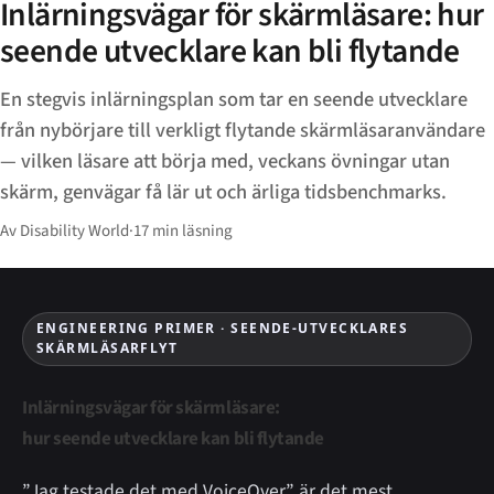
Inlärningsvägar för skärmläsare: hur
seende utvecklare kan bli flytande
En stegvis inlärningsplan som tar en seende utvecklare
från nybörjare till verkligt flytande skärmläsaranvändare
— vilken läsare att börja med, veckans övningar utan
skärm, genvägar få lär ut och ärliga tidsbenchmarks.
Av Disability World
·
17 min läsning
ENGINEERING PRIMER · SEENDE-UTVECKLARES
SKÄRMLÄSARFLYT
Inlärningsvägar för skärmläsare:
hur seende utvecklare kan bli flytande
”Jag testade det med VoiceOver” är det mest