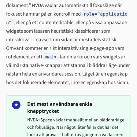
dokument.” NVDA växlar automatiskt till fokusläge när
fokuset hamnar på en kontroll med
role=“applicatio
, eller på ett contenteditable, eller på vissa anpassade
n”
widgets som läsaren heuristiskt klassificerar som
interaktiva — oavsett om sidan är mestadels statisk.
Omvänt kommer en rikt interaktiv single-page-app vars
rotelement är ett
-landmärke och vars widgets är
main
välmärkta native-knappar att stanna i bläddrarläge under
nästan hela en användares session. Läget är en egenskap
hos det fokuserade elementet, inte en egenskap hos sidan.
Det mest användbara enkla
★
knapptrycket
NVDA+Space växlar manuellt mellan bläddrarläge
och fokusläge. När något låter fel är det här det
första att prova — hälften av gångerna var läsaren