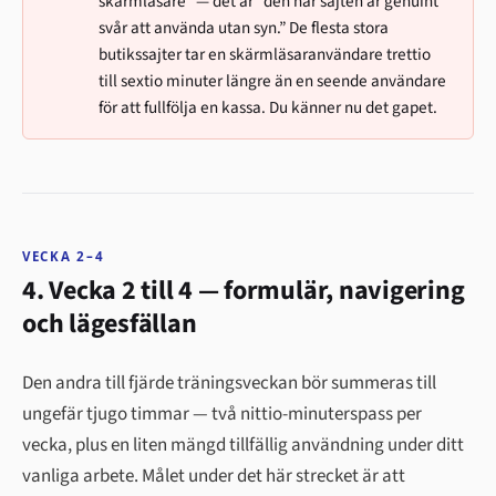
skärmläsare” — det är “den här sajten är genuint
svår att använda utan syn.” De flesta stora
butikssajter tar en skärmläsaranvändare trettio
till sextio minuter längre än en seende användare
för att fullfölja en kassa. Du känner nu det gapet.
VECKA 2–4
4. Vecka 2 till 4 — formulär, navigering
och lägesfällan
Den andra till fjärde träningsveckan bör summeras till
ungefär tjugo timmar — två nittio-minuterspass per
vecka, plus en liten mängd tillfällig användning under ditt
vanliga arbete. Målet under det här strecket är att