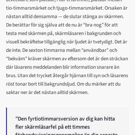
tio-timmarsmärket och tjugo-timmarsmärket. Orsaken är
nästan alltid densamma — de slutar stänga av skärmen.
De berättar för sig själva att de nu är “bra nog” för att
testa med skärmen på, skärmläsaren i bakgrunden och
visuell bekräftelse tillgänglig när ljudet är tvetydigt. Det är
de inte. De sexton timmarna mellan “användbar” och
“bekväm” kräver skärmen av eftersom det är den sträckan
där läsarens meddelanden blir information snarare än
brus. Utan det trycket återgår hjärnan till syn och läsarens
röst tonar bort till bakgrundsljud. Om du märker att du
saktar ner är det nästan alltid skärmen.
”Den fyrtiotimmarsversion av dig kan hitta
fler skärmläsarfel på ett timmes
förhandsvisningsgenomgång än din senaste