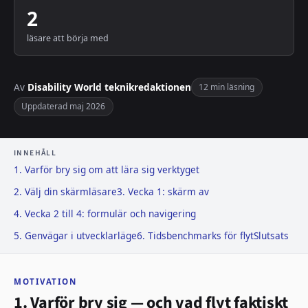
2
läsare att börja med
Av
Disability World teknikredaktionen
12 min läsning
Uppdaterad maj 2026
INNEHÅLL
1. Varför bry sig om att lära sig verktyget
2. Välj din skärmläsare
3. Vecka 1: skärm av
4. Vecka 2 till 4: formulär och navigering
5. Genvägar i utvecklarläge
6. Tidsbenchmarks för flyt
Slutsats
MOTIVATION
1. Varför bry sig — och vad flyt faktiskt