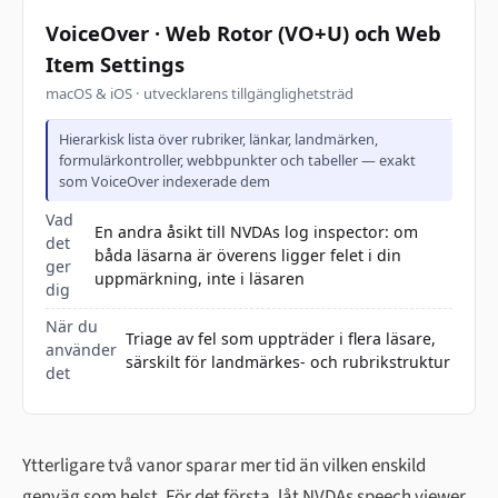
VoiceOver · Web Rotor (VO+U) och Web
Item Settings
macOS & iOS · utvecklarens tillgänglighetsträd
Hierarkisk lista över rubriker, länkar, landmärken,
formulärkontroller, webbpunkter och tabeller — exakt
som VoiceOver indexerade dem
Vad
En andra åsikt till NVDAs log inspector: om
det
båda läsarna är överens ligger felet i din
ger
uppmärkning, inte i läsaren
dig
När du
Triage av fel som uppträder i flera läsare,
använder
särskilt för landmärkes- och rubrikstruktur
det
Ytterligare två vanor sparar mer tid än vilken enskild
genväg som helst. För det första, låt NVDAs speech viewer