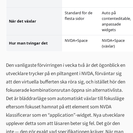
Standard för de
Auto på
flesta sidor
contenteditable,
När det växlar
anpassade
widgets
NVDA+Space
NVDA+Space
Hur man tvingar det
(växlar)
Den vanligaste förvirringen i vecka två är det ögonblick en
utvecklare trycker på en piltangent i NVDA, förväntar sig
att den virtuella bufferten ska röra sig, och istället hör den
fokuserade kombinationsrutan öppna sin alternativlista.
Det är bläddrarläge som automatiskt växlar till fokusläge
eftersom fokuset hamnat på ett element som NVDA
klassificerar som en “application”-widget. Nya utvecklare
upplever detta som att läsaren beter sig fel. Det gör den
inte — den gör exakt vad specifikationen kräver. När man