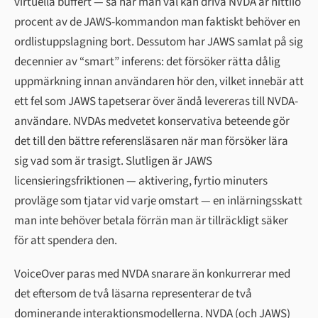
virtuella buffert — så när man väl kan driva NVDA är nittiio
procent av de JAWS-kommandon man faktiskt behöver en
ordlistuppslagning bort. Dessutom har JAWS samlat på sig
decennier av “smart” inferens: det försöker rätta dålig
uppmärkning innan användaren hör den, vilket innebär att
ett fel som JAWS tapetserar över ändå levereras till NVDA-
användare. NVDAs medvetet konservativa beteende gör
det till den bättre referensläsaren när man försöker lära
sig vad som är trasigt. Slutligen är JAWS
licensieringsfriktionen — aktivering, fyrtio minuters
provläge som tjatar vid varje omstart — en inlärningsskatt
man inte behöver betala förrän man är tillräckligt säker
för att spendera den.
VoiceOver paras med NVDA snarare än konkurrerar med
det eftersom de två läsarna representerar de två
dominerande interaktionsmodellerna. NVDA (och JAWS)