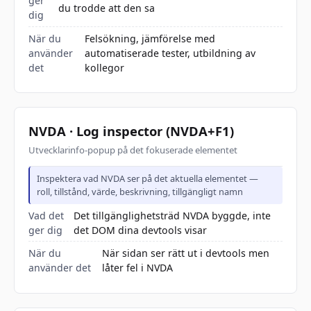
ger
du trodde att den sa
dig
När du
Felsökning, jämförelse med
använder
automatiserade tester, utbildning av
det
kollegor
NVDA · Log inspector (NVDA+F1)
Utvecklarinfo-popup på det fokuserade elementet
Inspektera vad NVDA ser på det aktuella elementet —
roll, tillstånd, värde, beskrivning, tillgängligt namn
Vad det
Det tillgänglighetsträd NVDA byggde, inte
ger dig
det DOM dina devtools visar
När du
När sidan ser rätt ut i devtools men
använder det
låter fel i NVDA