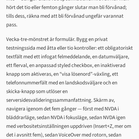
hört det tio eller femton gånger slutar man bli förvånad;
tills dess, räkna med att bli förvånad ungefär varannat
pass.
Vecka-tre-mönstret är formulär. Bygg en privat
testningssida med åtta eller tio kontroller: ett obligatoriskt
textfält med ett infogat felmeddelande, en datumväljare,
ett flerval, en anpassad styled checkbox, en inaktiverad
knapp som aktiveras, en “visa lösenord”-växling, ett
telefonnummerfält med en landskodsväljare och en
skicka-knapp som utlöser en
serversidesvalideringssammanfattning. Skärm av,
navigera igenom det fem gånger — först med NVDA i
bläddrarläge, sedan NVDA i fokusläge, sedan NVDA igen
med verbositetsinställningen uppdriven (Insert+Z, mer om
det i avsnitt fem), sedan VoiceOver med rotorn, sedan