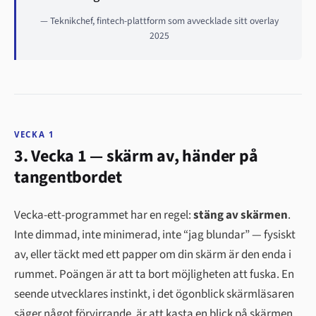
— Teknikchef, fintech-plattform som avvecklade sitt overlay
2025
VECKA 1
3. Vecka 1 — skärm av, händer på
tangentbordet
Vecka-ett-programmet har en regel:
stäng av skärmen
.
Inte dimmad, inte minimerad, inte “jag blundar” — fysiskt
av, eller täckt med ett papper om din skärm är den enda i
rummet. Poängen är att ta bort möjligheten att fuska. En
seende utvecklares instinkt, i det ögonblick skärmläsaren
säger något förvirrande, är att kasta en blick på skärmen