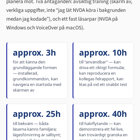
planera mot. Två antaganden: avsiktlig träning (skärm av,
verkliga uppgifter, inte “jag lät NVDA köra i bakgrunden
medan jag kodade”), och ett fast läsarpar (NVDA på
Windows och VoiceOver på macOS).
approx. 3h
approx. 10h
för att känna den
till “användbar” — kan
grundläggande formen
driva ett riktigt formulär,
— installerad,
kan reproducera en
grundkommandon, kan
kollegas felrapport, kan
navigera en startsida med
litas på vid ett snabbt test
skärmen av
approx. 25h
approx. 40h
till bekväm — båda
till halvflytande — kan
läsarna känns familjära;
demonstrera ett fel live,
lägesförvirring är sällsynt;
kan trovärdigt granska en