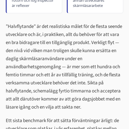
rotorn och log inspector
annan utvecklares
är reflexer
skärmläsararbete
”Halvflytande” är det realistiska målet för de flesta seende
utvecklare och är, i praktiken, allt du behöver för att vara
en bra bidragare till en tillgänglig produkt. Verkligt flyt —
den nivå vid vilken man troligen skulle kunna ersätta en
daglig skärmläsaranvändare under en
användbarhetsgenomgång — är mer som ett hundra och
femtio timmar och ett år av tillfällig träning, och de flesta
verksamma utvecklare behöver det inte. Sikta på
halvflytande, schemalägg fyrtio timmarna och acceptera
att allt därutöver kommer av att göra dagsjobbet med en
läsare igång och en vilja att sakta ner.
Ett sista benchmark för att sätta förväntningar ärligt: de
utvecklare som platåar, i vår erfarenhet, platåar mellan