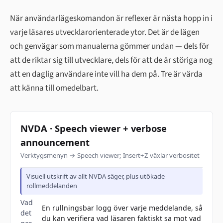
När användarlägeskomandon är reflexer är nästa hopp in i
varje läsares utvecklarorienterade ytor. Det är de lägen
och genvägar som manualerna gömmer undan — dels för
att de riktar sig till utvecklare, dels för att de är störiga nog
att en daglig användare inte vill ha dem på. Tre är värda
att känna till omedelbart.
NVDA · Speech viewer + verbose
announcement
Verktygsmenyn → Speech viewer; Insert+Z växlar verbositet
Visuell utskrift av allt NVDA säger, plus utökade
rollmeddelanden
Vad
En rullningsbar logg över varje meddelande, så
det
du kan verifiera vad läsaren faktiskt sa mot vad