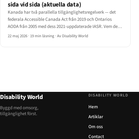
sida vid sida (aktuella data)
Kanada har två parallella tillgänglighetsregelverk — det
federala Accessible Canada Act från 2019 och Ontarios
AODA från 2005 med dess 2021-uppdaterade IASR. Vem de
binder, när efterlevnadskraven slår till, vilka tekniska
22 maj 2026
·
19 min läsning
·
Av Disability World
standarder som gäller och hur tillsynen faktiskt fungerar.
DISABILITY WORLD
Disability World
Hem
Byggd med omsorg,
tillgänglighet först.
Artiklar
Om oss
Contact