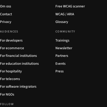
Om oss
Free WCAG scanner
Contact
WCAG / ARIA
Privacy
Glossary
AUDIENCES
COMMUNITY
For developers
Trainings
For ecommerce
Newsletter
For financial institutions
Partners
For education institutions
Events
For hospitality
Press
For telecoms
For software integrators
For NGOs
FOLLOW