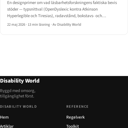
En designprimer om vad läsbarhetsforskningens faktiska bevis
stöder — typsnittval (OpenDyslexic kontra Atkinson
Hyperlegible och Tiresias), radavstånd, bokstavs- och
ordmellanrum, styckeavstånd samt de underskattade faktorerna
22 maj 2026
·
13 min läsning
·
Av Disability World
radlängd, justering och minsta teckenstorlek.
Disability World
Byggd med omsorg,
tillgänglighet först.
DISABILITY WORLD
REFERENCE
Hem
Regelverk
Artiklar
Toolkit