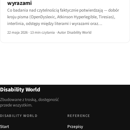
wyrazami
Co badania nad czytelnością faktycznie potwierdzają — dobór
kroju pisma (OpenDyslexic, Atkinson Hyperlegible, Tiresias),
interlinia, odstępy między literami i wyrazami oraz
niedoceniane czynniki: długość wiersza, wyrównanie tekstu i
22 maja 2026
·
13 min czytania
·
Autor Disability World
minimalna wielkość czcionki.
Disability World
Zbudowane z troską, dostępność
przede wszystkim.
DISABILITY WORLD
REFERENCE
Start
Przepisy