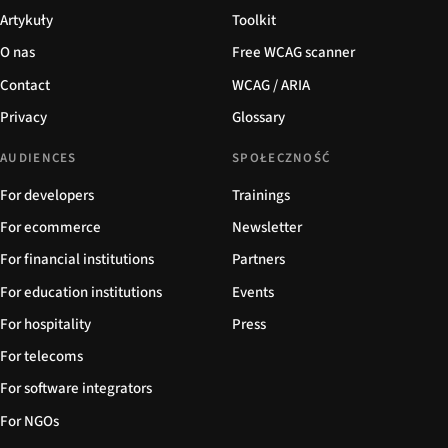
Artykuły
Toolkit
O nas
Free WCAG scanner
Contact
WCAG / ARIA
Privacy
Glossary
AUDIENCES
SPOŁECZNOŚĆ
For developers
Trainings
For ecommerce
Newsletter
For financial institutions
Partners
For education institutions
Events
For hospitality
Press
For telecoms
For software integrators
For NGOs