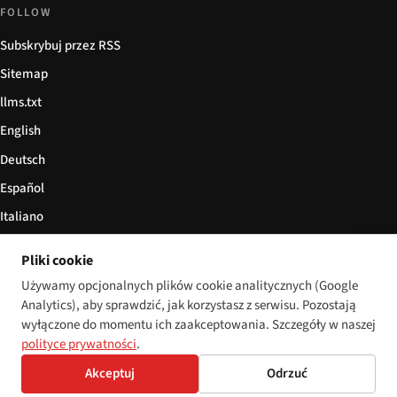
FOLLOW
Subskrybuj przez RSS
Sitemap
llms.txt
English
Deutsch
Español
Italiano
Български
Pliki cookie
简体中文
Używamy opcjonalnych plików cookie analitycznych (Google
Analytics), aby sprawdzić, jak korzystasz z serwisu. Pozostają
wyłączone do momentu ich zaakceptowania. Szczegóły w naszej
polityce prywatności
.
© 2026 Disability World. Wszelkie prawa zastrzeżone.
Cookie settings
Akceptuj
Odrzuć
English
Deutsch
Español
Italiano
Български
简体中文
Polski
Français
Język: