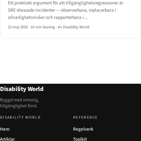
Ett praktiskt argument för att tillgänglighetsregressioner är
SRE-klassade incidenter — observerbara, inplacerbara i
allvarlighetsnivåer och rapporterbara i
PagerDuty/Opsgenie/Statuspage.
22 maj 2026
·
10 min läsning
·
Av Disability World
Disability World
Byggd med omsorg,
tillgänglighet först.
DISABILITY WORLD
REFERENCE
Hem
Regelverk
Artiklar
Toolkit