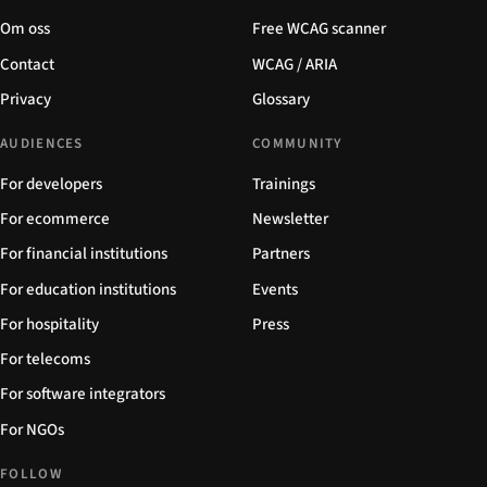
Om oss
Free WCAG scanner
Contact
WCAG / ARIA
Privacy
Glossary
AUDIENCES
COMMUNITY
For developers
Trainings
For ecommerce
Newsletter
For financial institutions
Partners
For education institutions
Events
For hospitality
Press
For telecoms
For software integrators
For NGOs
FOLLOW