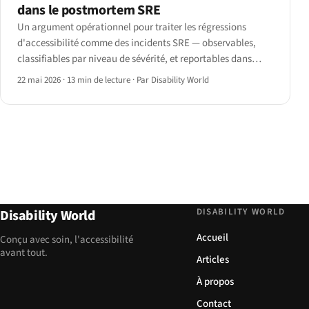
dans le postmortem SRE
Un argument opérationnel pour traiter les régressions
d'accessibilité comme des incidents SRE — observables,
classifiables par niveau de sévérité, et reportables dans
PagerDuty/Opsgenie/Statuspage.
22 mai 2026
·
13 min de lecture
·
Par Disability World
DISABILITY WORLD
Disability World
Accueil
Conçu avec soin, l'accessibilité
avant tout.
Articles
À propos
Contact