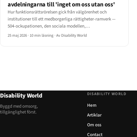
avdelningarna till 'inget om oss utan oss'
Hur funktionsrättsrörelsen gick från välgörenhet och
institutioner till ett medborgerliga rättigheter-ramverk —
504-ockupationen, den sociala modellen,
deinstitutionalisering, Capitol Crawl och vägen till FN:s
25 maj 2026
·
10 min läsning
·
Av Disability World
CRPD.
DISABILITY WORLD
Disability World
Hem
Byggd med omsorg,
tillgänglighet först.
Artiklar
Om oss
Contact