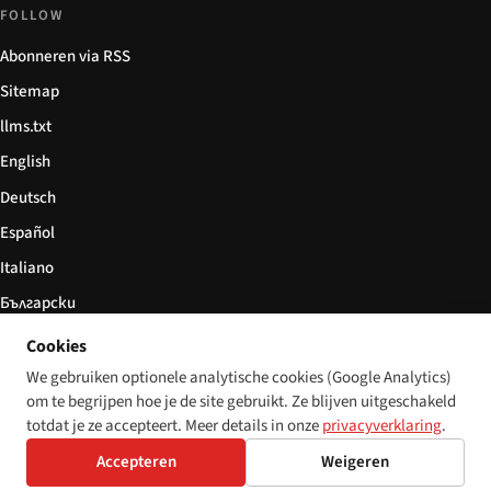
FOLLOW
Abonneren via RSS
Sitemap
llms.txt
English
Deutsch
Español
Italiano
Български
简体中文
Cookies
We gebruiken optionele analytische cookies (Google Analytics)
om te begrijpen hoe je de site gebruikt. Ze blijven uitgeschakeld
totdat je ze accepteert. Meer details in onze
privacyverklaring
.
© 2026 Disability World. Alle rechten voorbehouden.
Cookie settings
Accepteren
Weigeren
English
Deutsch
Español
Italiano
Български
简体中文
Polski
Français
Nederlands
Taal: