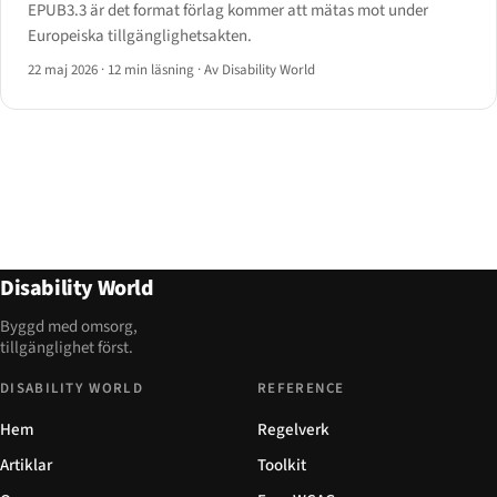
EPUB3.3 är det format förlag kommer att mätas mot under
Europeiska tillgänglighetsakten.
22 maj 2026
·
12 min läsning
·
Av Disability World
Disability World
Byggd med omsorg,
tillgänglighet först.
DISABILITY WORLD
REFERENCE
Hem
Regelverk
Artiklar
Toolkit