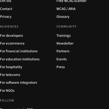
Om oss
Free WCAG scanner
Contact
WCAG / ARIA
Privacy
Glossary
AUDIENCES
COMMUNITY
For developers
Trainings
For ecommerce
Newsletter
For financial institutions
Partners
For education institutions
Events
For hospitality
Press
For telecoms
For software integrators
For NGOs
FOLLOW