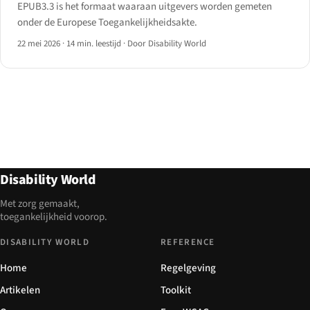
EPUB3.3 is het formaat waaraan uitgevers worden gemeten
onder de Europese Toegankelijkheidsakte.
22 mei 2026
·
14 min. leestijd
·
Door Disability World
Disability World
Met zorg gemaakt,
toegankelijkheid voorop.
DISABILITY WORLD
REFERENCE
Home
Regelgeving
Artikelen
Toolkit