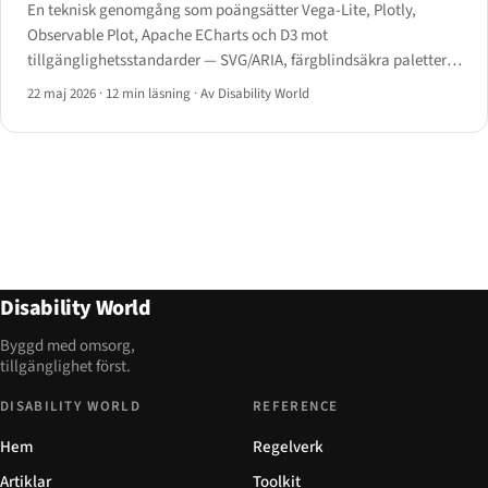
En teknisk genomgång som poängsätter Vega-Lite, Plotly,
Observable Plot, Apache ECharts och D3 mot
tillgänglighetsstandarder — SVG/ARIA, färgblindsäkra paletter,
tangentbordsnavigering av datapunkter, skärmläsarhierarki och
22 maj 2026
·
12 min läsning
·
Av Disability World
alternativ tabellvy.
Disability World
Byggd med omsorg,
tillgänglighet först.
DISABILITY WORLD
REFERENCE
Hem
Regelverk
Artiklar
Toolkit