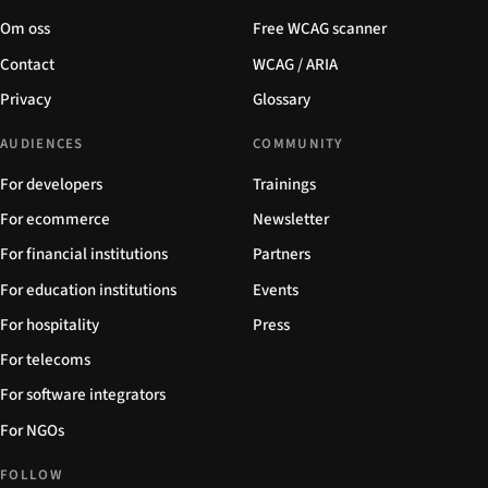
Om oss
Free WCAG scanner
Contact
WCAG / ARIA
Privacy
Glossary
AUDIENCES
COMMUNITY
For developers
Trainings
For ecommerce
Newsletter
For financial institutions
Partners
For education institutions
Events
For hospitality
Press
For telecoms
For software integrators
For NGOs
FOLLOW