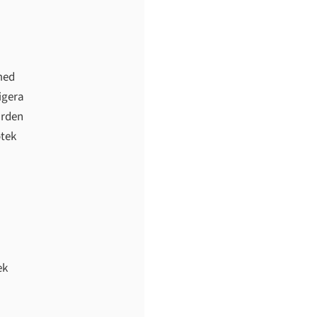
 med
igera
ärden
otek
ek