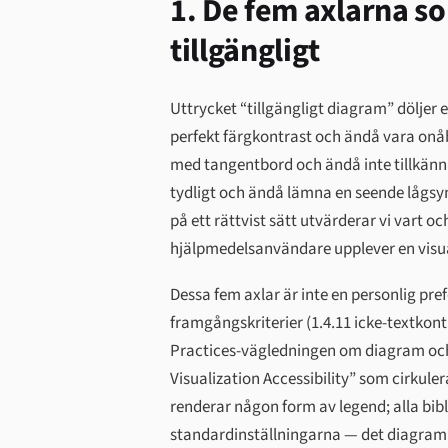
1. De fem axlarna s
tillgängligt
Uttrycket “tillgängligt diagram” döljer
perfekt färgkontrast och ändå vara onå
med tangentbord och ändå inte tillkänn
tydligt och ändå lämna en seende lågsyn
på ett rättvist sätt utvärderar vi vart 
hjälpmedelsanvändare upplever en visua
Dessa fem axlar är inte en personlig pre
framgångskriterier (1.4.11 icke-textkont
Practices-vägledningen om diagram och
Visualization Accessibility” som cirkule
renderar någon form av legend; alla bibl
standardinställningarna — det diagram 