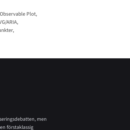
Observable Plot,
VG/ARIA,
unkter,
iseringsdebatten, men
n förstaklassig