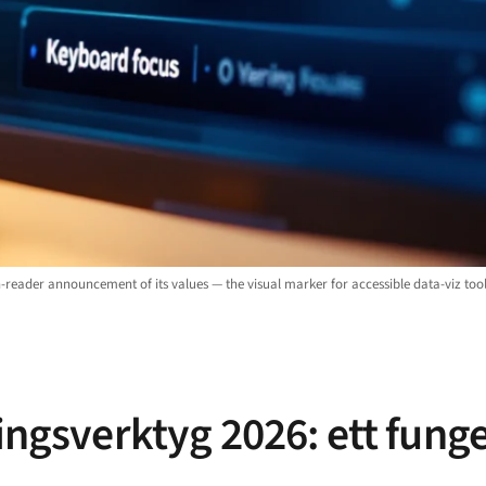
-reader announcement of its values — the visual marker for accessible data-viz tool
ringsverktyg 2026: ett fun