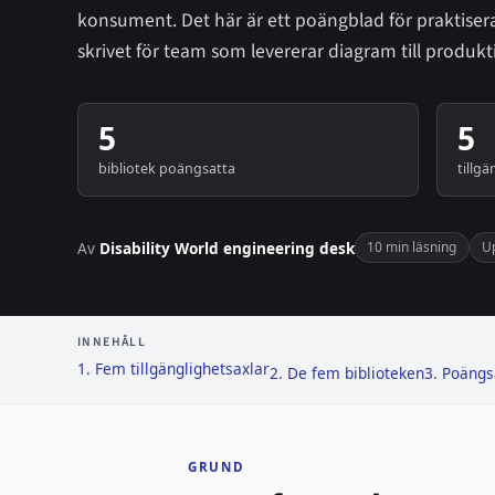
konsument. Det här är ett poängblad för praktiser
skrivet för team som levererar diagram till produkt
5
5
bibliotek poängsatta
tillg
Av
Disability World engineering desk
10 min läsning
U
INNEHÅLL
1. Fem tillgänglighetsaxlar
2. De fem biblioteken
3. Poängs
GRUND