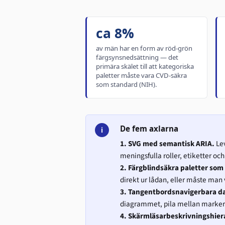
ca 8%
av män har en form av röd-grön
färgsynsnedsättning — det
primära skälet till att kategoriska
paletter måste vara CVD-säkra
som standard (NIH).
De fem axlarna
i
1. SVG med semantisk ARIA.
Lev
meningsfulla roller, etiketter o
2. Färgblindsäkra paletter som
direkt ur lådan, eller måste man
3. Tangentbordsnavigerbara d
diagrammet, pila mellan markeri
4. Skärmläsarbeskrivningshier