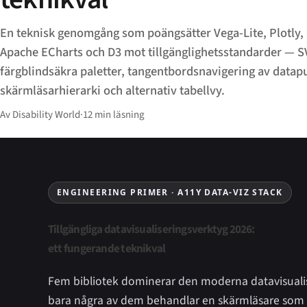
En teknisk genomgång som poängsätter Vega-Lite, Plotly, 
Apache ECharts och D3 mot tillgänglighetsstandarder — S
färgblindsäkra paletter, tangentbordsnavigering av datap
skärmläsarhierarki och alternativ tabellvy.
Av Disability World
·
12 min läsning
ENGINEERING PRIMER · A11Y DATA-VIZ STACK
Tillgängliga datavisualiseringsverktyg 2026:
ett fungerande teknikval
Fem bibliotek dominerar den moderna datavisual
bara några av dem behandlar en skärmläsare som e