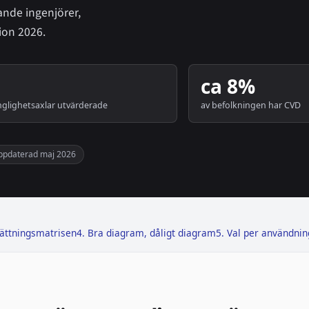
ande ingenjörer,
ion 2026.
ca 8%
änglighetsaxlar utvärderade
av befolkningen har CVD
ppdaterad maj 2026
ättningsmatrisen
4. Bra diagram, dåligt diagram
5. Val per användnin