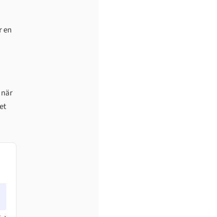
r en
 när
et