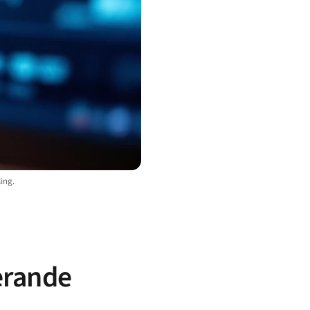
ing.
gerande