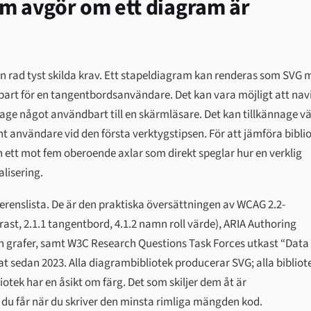
om avgör om ett diagram är
 en rad tyst skilda krav. Ett stapeldiagram kan renderas som SVG
bart för en tangentbordsanvändare. Det kan vara möjligt att nav
age något användbart till en skärmläsare. Det kan tillkännage v
t användare vid den första verktygstipsen. För att jämföra bibli
och ett mot fem oberoende axlar som direkt speglar hur en verklig
lisering.
ferenslista. De är den praktiska översättningen av WCAG 2.2-
rast, 2.1.1 tangentbord, 4.1.2 namn roll värde), ARIA Authoring
 grafer, samt W3C Research Questions Task Forces utkast “Data
rat sedan 2023. Alla diagrambibliotek producerar SVG; alla bibliot
iotek har en åsikt om färg. Det som skiljer dem åt är
du får när du skriver den minsta rimliga mängden kod.