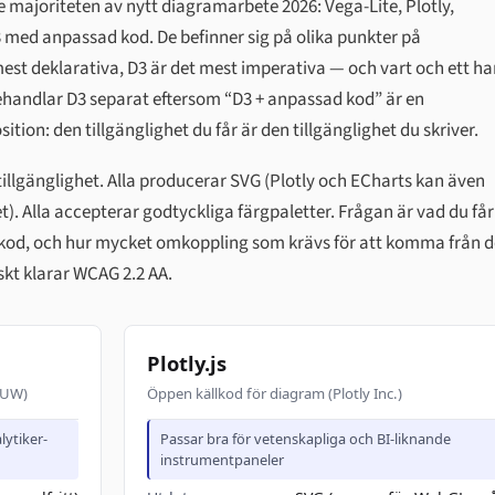
 majoriteten av nytt diagramarbete 2026: Vega-Lite, Plotly,
 med anpassad kod. De befinner sig på olika punkter på
est deklarativa, D3 är det mest imperativa — och vart och ett ha
i behandlar D3 separat eftersom “D3 + anpassad kod” är en
ion: den tillgänglighet du får är den tillgänglighet du skriver.
 tillgänglighet. Alla producerar SVG (Plotly och ECharts kan även
). Alla accepterar godtyckliga färgpaletter. Frågan är vad du får
 kod, och hur mycket omkoppling som krävs för att komma från d
skt klarar WCAG 2.2 AA.
Plotly.js
 (UW)
Öppen källkod för diagram (Plotly Inc.)
lytiker-
Passar bra för vetenskapliga och BI-liknande
instrumentpaneler