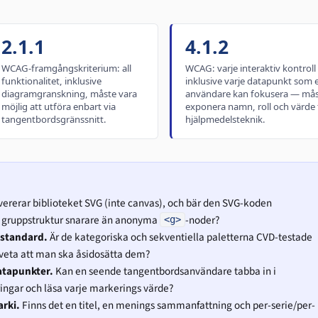
2.1.1
4.1.2
WCAG-framgångskriterium: all
WCAG: varje interaktiv kontrol
funktionalitet, inklusive
inklusive varje datapunkt som 
diagramgranskning, måste vara
användare kan fokusera — må
möjlig att utföra enbart via
exponera namn, roll och värde t
tangentbordsgränssnitt.
hjälpmedelsteknik.
ererar biblioteket SVG (inte canvas), och bär den SVG-koden
ch gruppstruktur snarare än anonyma
-noder?
<g>
 standard.
Är de kategoriska och sekventiella paletterna CVD-testade
 veta att man ska åsidosätta dem?
atapunkter.
Kan en seende tangentbordsanvändare tabba in i
ngar och läsa varje markerings värde?
arki.
Finns det en titel, en menings sammanfattning och per-serie/per-