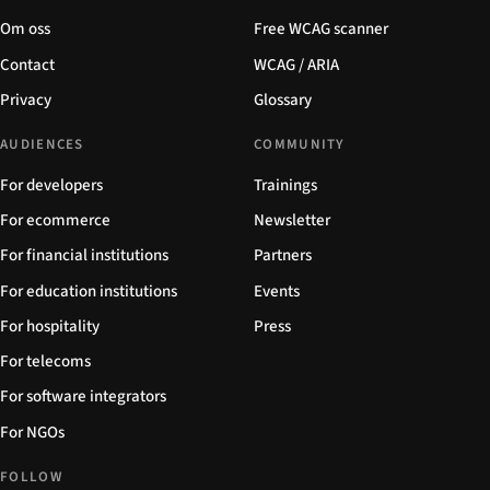
Om oss
Free WCAG scanner
Contact
WCAG / ARIA
Privacy
Glossary
AUDIENCES
COMMUNITY
For developers
Trainings
For ecommerce
Newsletter
For financial institutions
Partners
For education institutions
Events
For hospitality
Press
For telecoms
For software integrators
For NGOs
FOLLOW