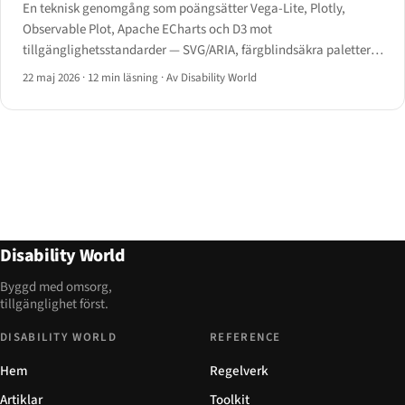
En teknisk genomgång som poängsätter Vega-Lite, Plotly,
Observable Plot, Apache ECharts och D3 mot
tillgänglighetsstandarder — SVG/ARIA, färgblindsäkra paletter,
tangentbordsnavigering av datapunkter, skärmläsarhierarki och
22 maj 2026
·
12 min läsning
·
Av Disability World
alternativ tabellvy.
Disability World
Byggd med omsorg,
tillgänglighet först.
DISABILITY WORLD
REFERENCE
Hem
Regelverk
Artiklar
Toolkit