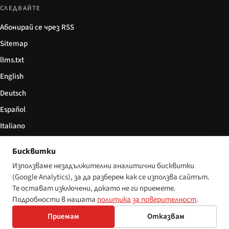
СЛЕДВАЙТЕ
Абонирай се чрез RSS
Sitemap
llms.txt
English
Deutsch
Español
Italiano
Български
Бисквитки
简体中文
Използваме незадължителни аналитични бисквитки
(Google Analytics), за да разберем как се използва сайтът.
Те остават изключени, докато не ги приемете.
Подробности в нашата
политика за поверителност
.
© 2026 Disability World. Всички права запазени.
Настройки за бисквитки
Приемам
Отказвам
English
Deutsch
Español
Italiano
Български
简体中文
Polski
Français
Nederlands
Език: