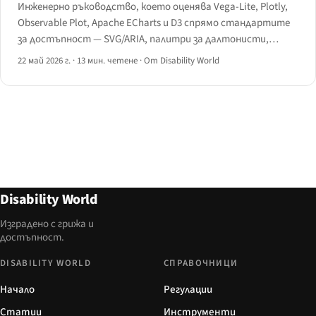
Инженерно ръководство, което оценява Vega-Lite, Plotly,
Observable Plot, Apache ECharts и D3 спрямо стандартите
за достъпност — SVG/ARIA, палитри за далтонисти,
навигация с клавиатура, йерархия за екранен четец и
22 май 2026 г.
·
13 мин. четене
·
От Disability World
алтернативен табличен изглед — с конкретни препоръки.
Disability World
Изградено с грижа и
достъпност.
DISABILITY WORLD
СПРАВОЧНИЦИ
Начало
Регулации
Статии
Инструменти