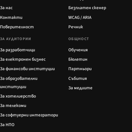
За нас
Безплатен скенер
Контакти
WCAG / ARIA
Поверителност
Речник
ЗА АУДИТОРИИ
ОБЩНОСТ
За разработчици
Обучения
За електронен бизнес
Бюлетин
За финансови институции
Партньори
За образователни
Събития
институции
За медиите
За хотелиерство
За телекоми
За софтуерни интегратори
За НПО