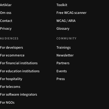
Artiklar
Toolkit
Om oss
Free WCAG scanner
Contact
WCAG / ARIA
Privacy
Glossary
AUDIENCES
COMMUNITY
For developers
Trainings
For ecommerce
Newsletter
For financial institutions
Partners
For education institutions
Events
For hospitality
Press
For telecoms
For software integrators
For NGOs