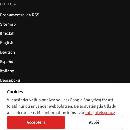
FOLLOW
Prenumerera via RSS
Sitemap
llms.txt
English
Deutsch
Español
Italiano
Български
简体中文
Cookies
Vi använder valfria analyscookies (Google Analytics) för att
förstå hur du använder webbplatsen. De är avstängda tills du
accepterar dem. Mer information finns i vår
integritetspolicy
.
© 2026 Disability World. Alla rättigheter förbehållna.
Cookie settings
Acceptera
Avböj
English
Deutsch
Español
Italiano
Български
简体中文
Polski
Français
Språk: