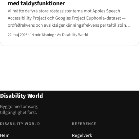
med taldysfunktioner
Vi mätte de fyra stora röstassistenterna mot Apples Speech
Accessibility Project och Googles Project Euphonia-dataset —
ordfelfrekvens och avsiktsigenkänningsfrekvens per taltillstånd.
Här är matrisen, de personanpassningsfunktioner som påverkar
22 maj 2026
·
14 min läsning
·
Av Disability World
resultaten och vad designers bör leverera.
Disability World
Byggd med omsorg,
tillgänglighet först.
DISABILITY WORLD
REFERENCE
Hem
Regelverk