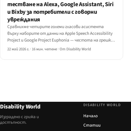
тестване на Alexa, Google Assistant, Siri
и Bixby за потребители с говорни
увреждания
Сравнихме четирите големи гласови асистента
върху наборите от данни на Apple Speech Accessibility
Project и Google Project Euphonia — честота на грешки
в думите и разпознаване на намерението по говорно
22 май 2026 г.
·
16 мин. четене
·
От Disability World
състояние. Ето матрицата, функциите за
персонализация и какво следва да доставят
дизайнерите.
DISABILITY WORLD
Disability World
Начало
Изградено с грижа и
достъпност.
Статии