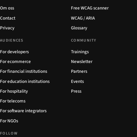
Om oss
Free WCAG scanner
Contact
WCAG / ARIA
Privacy
Glossary
AUDIENCES
COMMUNITY
For developers
Trainings
For ecommerce
Newsletter
For financial institutions
Partners
For education institutions
Events
For hospitality
Press
For telecoms
For software integrators
For NGOs
FOLLOW