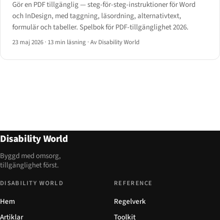
Gör en PDF tillgänglig — steg-för-steg-instruktioner för Word
och InDesign, med taggning, läsordning, alternativtext,
formulär och tabeller. Spelbok för PDF-tillgänglighet 2026.
23 maj 2026
·
13 min läsning
·
Av Disability World
Disability World
Byggd med omsorg,
tillgänglighet först.
DISABILITY WORLD
REFERENCE
Hem
Regelverk
Artiklar
Toolkit