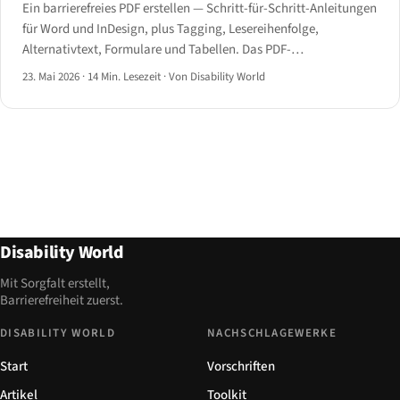
Ein barrierefreies PDF erstellen — Schritt-für-Schritt-Anleitungen
für Word und InDesign, plus Tagging, Lesereihenfolge,
Alternativtext, Formulare und Tabellen. Das PDF-
Barrierefreiheits-Handbuch für 2026.
23. Mai 2026
·
14 Min. Lesezeit
·
Von Disability World
Disability World
Mit Sorgfalt erstellt,
Barrierefreiheit zuerst.
DISABILITY WORLD
NACHSCHLAGEWERKE
Start
Vorschriften
Artikel
Toolkit