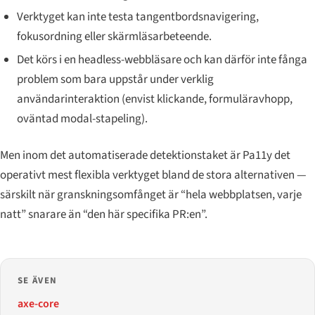
Verktyget kan inte testa tangentbordsnavigering,
fokusordning eller skärmläsarbeteende.
Det körs i en headless-webbläsare och kan därför inte fånga
problem som bara uppstår under verklig
användarinteraktion (envist klickande, formuläravhopp,
oväntad modal-stapeling).
Men inom det automatiserade detektionstaket är Pa11y det
operativt mest flexibla verktyget bland de stora alternativen —
särskilt när granskningsomfånget är “hela webbplatsen, varje
natt” snarare än “den här specifika PR:en”.
SE ÄVEN
axe-core