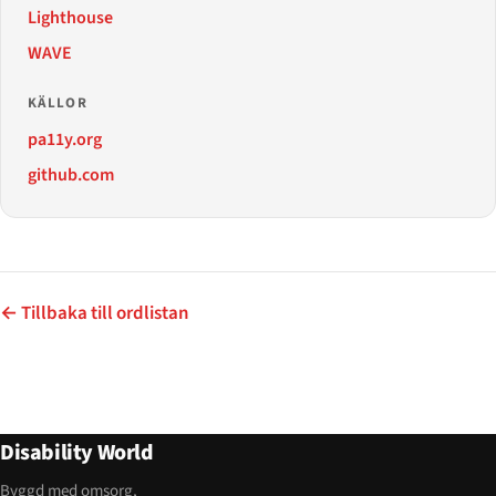
Lighthouse
WAVE
KÄLLOR
pa11y.org
github.com
← Tillbaka till ordlistan
Disability World
Byggd med omsorg,