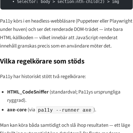
   • Selector: body > section:nth-child(2) > img
Pa11y körs i en headless-webbläsare (Puppeteer eller Playwright
under huven) och ser det renderade DOM-trädet — inte bara
HTML-källkoden — vilket innebär att JavaScript-renderat
innehåll granskas precis som en användare möter det.
Vilka regelkörare som stöds
Pa11y har historiskt stött två regelkörare:
HTML_CodeSniffer
(standardval; Pa11ys ursprungliga
ryggrad).
axe-core
(via
).
pa11y --runner axe
Man kan köra båda samtidigt och slå ihop resultaten — ett läge