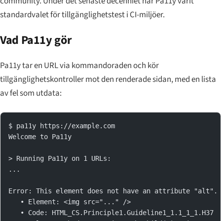
community. Under det senaste decenniet har Pa11y varit
standardvalet för tillgänglighetstest i CI-miljöer.
Vad Pa11y gör
Pa11y tar en URL via kommandoraden och kör
tillgänglighetskontroller mot den renderade sidan, med en lista
av fel som utdata:
$ pa11y https://example.com
Welcome to Pa11y
> Running Pa11y on 1 URLs:
...
Error: This element does not have an attribute "alt".
   • Element: <img src="..." />
   • Code: HTML_CS.Principle1.Guideline1_1.1_1_1.H37