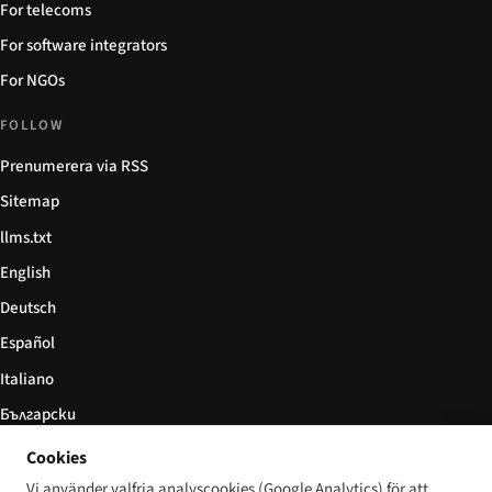
For telecoms
For software integrators
For NGOs
FOLLOW
Prenumerera via RSS
Sitemap
llms.txt
English
Deutsch
Español
Italiano
Български
简体中文
Cookies
Vi använder valfria analyscookies (Google Analytics) för att