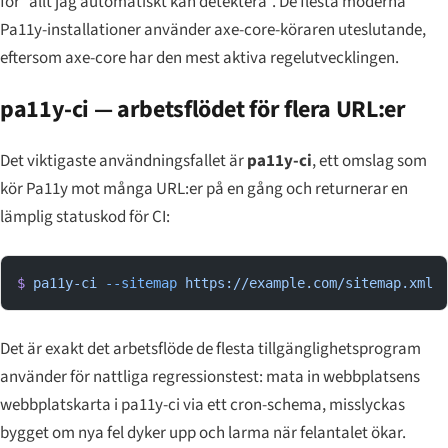
för “allt jag automatiskt kan detektera”. De flesta moderna
Pa11y-installationer använder axe-core-köraren uteslutande,
eftersom axe-core har den mest aktiva regelutvecklingen.
pa11y-ci — arbetsflödet för flera URL:er
Det viktigaste användningsfallet är
pa11y-ci
, ett omslag som
kör Pa11y mot många URL:er på en gång och returnerar en
lämplig statuskod för CI:
$
 pa11y-ci
 --sitemap
 https://example.com/sitemap.xml
Det är exakt det arbetsflöde de flesta tillgänglighetsprogram
använder för nattliga regressionstest: mata in webbplatsens
webbplatskarta i pa11y-ci via ett cron-schema, misslyckas
bygget om nya fel dyker upp och larma när felantalet ökar.