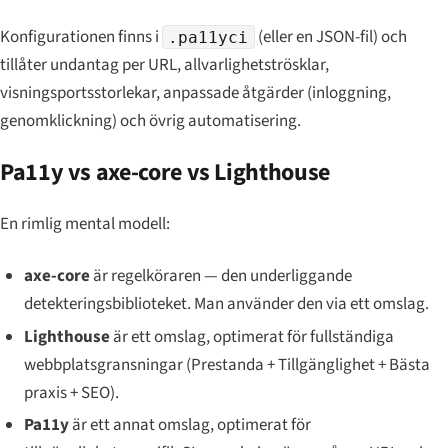
Konfigurationen finns i
(eller en JSON-fil) och
.pa11yci
tillåter undantag per URL, allvarlighetströsklar,
visningsportsstorlekar, anpassade åtgärder (inloggning,
genomklickning) och övrig automatisering.
Pa11y vs axe-core vs Lighthouse
En rimlig mental modell:
axe-core
är regelköraren — den underliggande
detekteringsbiblioteket. Man använder den via ett omslag.
Lighthouse
är ett omslag, optimerat för fullständiga
webbplatsgransningar (Prestanda + Tillgänglighet + Bästa
praxis + SEO).
Pa11y
är ett annat omslag, optimerat för