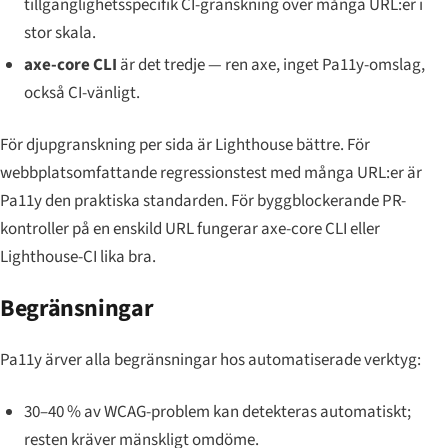
tillgänglighetsspecifik CI-granskning över många URL:er i
stor skala.
axe-core CLI
är det tredje — ren axe, inget Pa11y-omslag,
också CI-vänligt.
För djupgranskning per sida är Lighthouse bättre. För
webbplatsomfattande regressionstest med många URL:er är
Pa11y den praktiska standarden. För byggblockerande PR-
kontroller på en enskild URL fungerar axe-core CLI eller
Lighthouse-CI lika bra.
Begränsningar
Pa11y ärver alla begränsningar hos automatiserade verktyg:
30–40 % av WCAG-problem kan detekteras automatiskt;
resten kräver mänskligt omdöme.